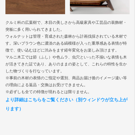
クルミ科の広葉樹で、木目の美しさから高級家具や工芸品の装飾材・
突板に多く用いられてきました。
ウォルナットは管理・育成された森林から計画伐採されている木材で
す。深いブラウン色に濃淡のある縞模様が入った重厚感ある表情が特
徴で、使い込むほどに渋みをます経年変化をお楽しみ頂けます。
マルニ木工では節（ふし）や色ムラ、虫穴といった不揃いな表情も木
が活きてきた証であり、ありのままの姿として、これらの特性を生か
した物づくりを行なっています。
※事前の木材の表情のご指定や選別、商品お届け後のイメージ違い等
の理由による返品・交換はお受けできません。
※必ずしも全ての特徴が現れるとは限りません。
より詳細はこちらをご覧ください（別ウィンドウが立ち上が
ります）