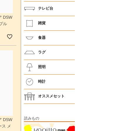
テレビ台
 DSW
雑貨
プル
食器
ラグ
照明
時計
オススメセット
読みもの
 DSW
ス メ