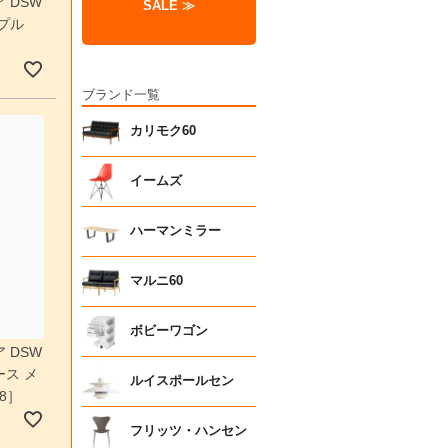
 DSW
SALE ≫
プル
ブランド一覧
カリモク60
イームズ
ハーマンミラー
マルニ60
ボビーワゴン
 DSW
ス メ
ルイスポールセン
E8］
フリッツ・ハンセン