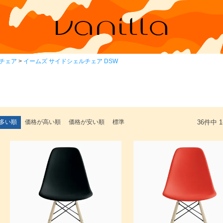
チェア
イームズ サイドシェルチェア DSW
多い順
価格が高い順
価格が安い順
標準
36
件中
1