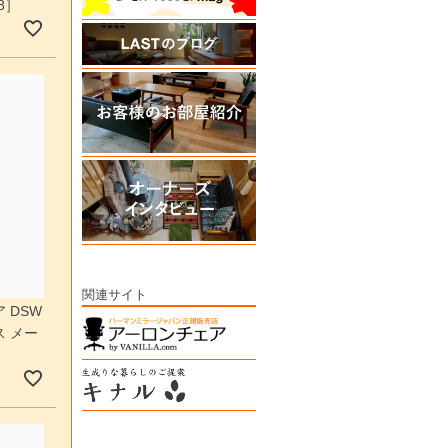
E8］
関連サイト
 DSW
 メー
］