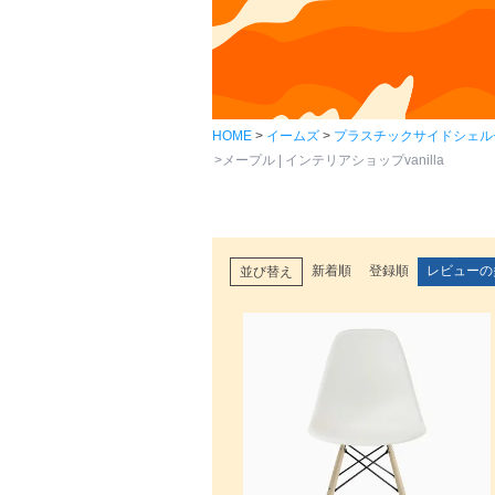
HOME
イームズ
プラスチックサイドシェル
メープル | インテリアショップvanilla
新着順
登録順
レビューの
並び替え