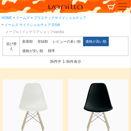
HOME
イームズ
プラスチックサイドシェルチェア
イームズ サイドシェルチェア DSW
メープル | インテリアショップvanilla
新着順
登録順
レビューの多い順
価格が高い順
並び替
え
価格が安い順
標準
36
件中
1
-
36
件表示