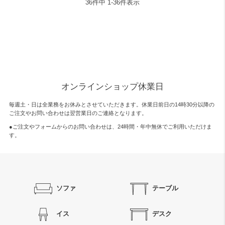
36
件中
1
-
36
件表示
オンラインショップ休業日
毎週土・日は全業務をお休みとさせていただきます。休業日前日の14時30分以降の
ご注文やお問い合わせは翌営業日のご連絡となります。
●ご注文やフォームからのお問い合わせは、
24時間・年中無休
でご利用いただけま
す。
ソファ
テーブル
イス
デスク