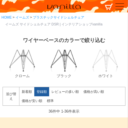
HOME
イームズ
プラスチックサイドシェルチェア
イームズ サイドシェルチェア DSR | インテリアショップvanilla
ワイヤーベースのカラーで絞り込む
クローム
ブラック
ホワイト
新着順
登録順
レビューの多い順
価格が高い順
並び替
え
価格が安い順
標準
36
件中
1
-
36
件表示