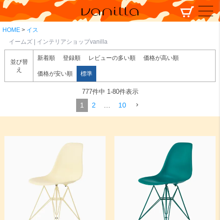
HOME
イス
イームズ | インテリアショップvanilla
新着順
登録順
レビューの多い順
価格が高い順
並び替
え
価格が安い順
標準
777
件中
1
-
80
件表示
1
2
…
10