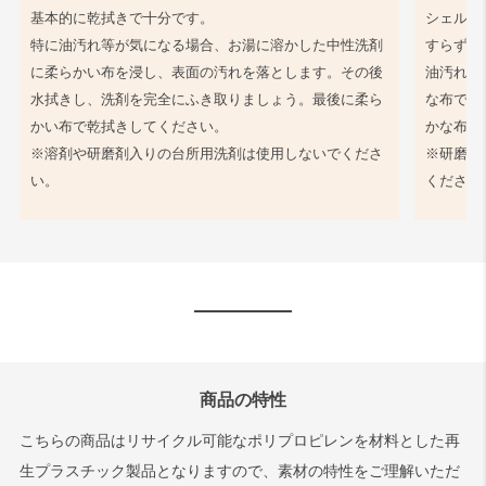
基本的に乾拭きで十分です。
シェル同
特に油汚れ等が気になる場合、お湯に溶かした中性洗剤
すらず、
に柔らかい布を浸し、表面の汚れを落とします。その後
油汚れ等
水拭きし、洗剤を完全にふき取りましょう。最後に柔ら
な布で軽
かい布で乾拭きしてください。
かな布で
※溶剤や研磨剤入りの台所用洗剤は使用しないでくださ
※研磨剤
い。
ください
商品の特性
こちらの商品はリサイクル可能なポリプロピレンを材料とした再
生プラスチック製品となりますので、素材の特性をご理解いただ