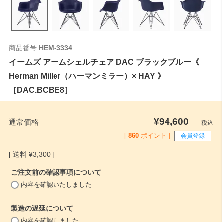
商品番号
HEM-3334
イームズ アームシェルチェア DAC ブラックブルー《
Herman Miller（ハーマンミラー）× HAY 》
［DAC.BCBE8］
¥
94,600
通常価格
税込
[
860
ポイント ]
会員登録
¥
3,300
ご注文前の確認事項について
(
内容を確認いたしました
必
須
製造の遅延について
)
(
内容を確認しました