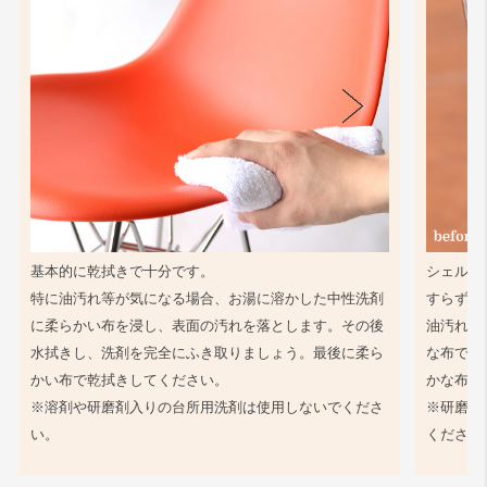
基本的に乾拭きで十分です。
シェル同
特に油汚れ等が気になる場合、お湯に溶かした中性洗剤
すらず、
に柔らかい布を浸し、表面の汚れを落とします。その後
油汚れ等
水拭きし、洗剤を完全にふき取りましょう。最後に柔ら
な布で軽
かい布で乾拭きしてください。
かな布で
※溶剤や研磨剤入りの台所用洗剤は使用しないでくださ
※研磨剤
い。
ください