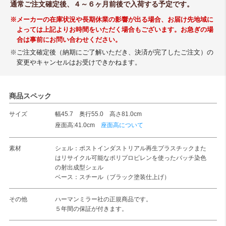
通常ご注文確定後、４～６ヶ月前後で入荷する予定です。
※メーカーの在庫状況や長期休業の影響が出る場合、お届け先地域に
よっては上記よりお時間をいただく場合もございます。お急ぎの場
合は事前にお問い合わせください。
※ご注文確定後（納期にご了解いただき、決済が完了したご注文）の
変更やキャンセルはお受けできかねます。
商品スペック
サイズ
幅45.7 奥行55.0 高さ81.0cm
座面高:41.0cm
座面高について
素材
シェル：ポストインダストリアル再生プラスチックまた
はリサイクル可能なポリプロピレンを使ったバッチ染色
の射出成型シェル
ベース：スチール（ブラック塗装仕上げ）
その他
ハーマンミラー社の正規商品です。
５年間の保証が付きます。