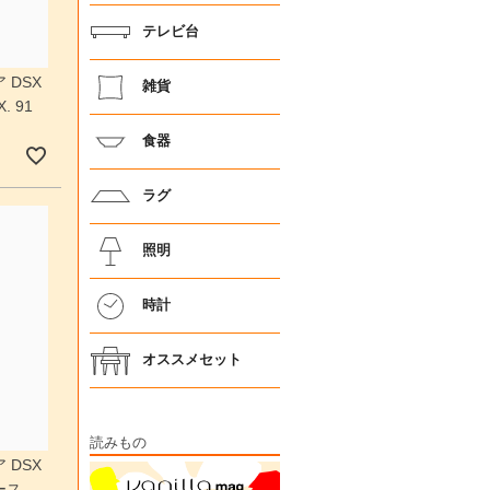
テレビ台
 DSX
雑貨
 91
食器
ラグ
照明
時計
オススメセット
読みもの
 DSX
ース