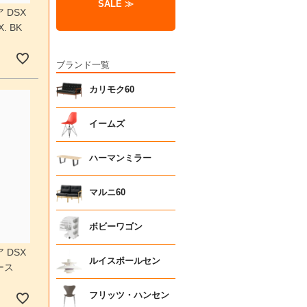
SALE ≫
 DSX
 BK
ブランド一覧
カリモク60
イームズ
ハーマンミラー
マルニ60
ボビーワゴン
 DSX
ルイスポールセン
ース
フリッツ・ハンセン