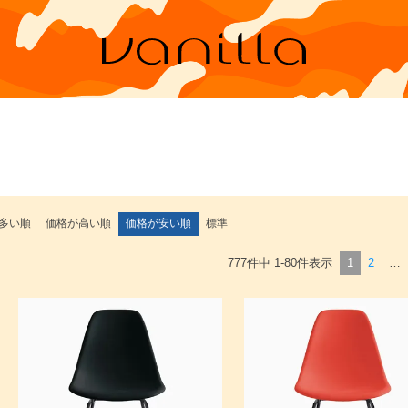
多い順
価格が高い順
価格が安い順
標準
777
件中
1
-
80
件表示
1
2
…