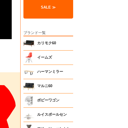
SALE ≫
ブランド一覧
カリモク60
イームズ
ハーマンミラー
マルニ60
ボビーワゴン
ルイスポールセン