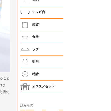
テレビ台
雑貨
食器
ラグ
照明
時計
ること
けま
オススメセット
売店の
読みもの