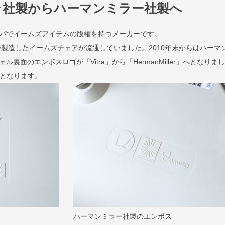
ラ社製からハーマンミラー社製へ
ロッパでイームズアイテムの版権を持つメーカーです。
が製造したイームズチェアが流通していました。2010年末からはハーマ
裏面のエンボスロゴが「Vitra」から「HermanMiller」へとなりま
規品となります。
ハーマンミラー社製のエンボス