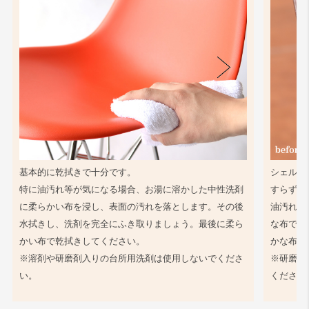
基本的に乾拭きで十分です。
シェル同
特に油汚れ等が気になる場合、お湯に溶かした中性洗剤
すらず、
に柔らかい布を浸し、表面の汚れを落とします。その後
油汚れ等
水拭きし、洗剤を完全にふき取りましょう。最後に柔ら
な布で軽
かい布で乾拭きしてください。
かな布で
※溶剤や研磨剤入りの台所用洗剤は使用しないでくださ
※研磨剤
い。
ください