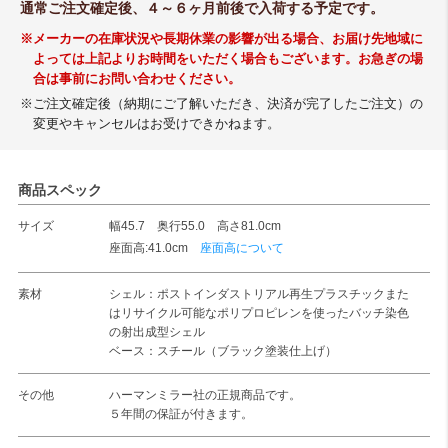
通常ご注文確定後、４～６ヶ月前後で入荷する予定です。
※メーカーの在庫状況や長期休業の影響が出る場合、お届け先地域に
よっては上記よりお時間をいただく場合もございます。お急ぎの場
合は事前にお問い合わせください。
※ご注文確定後（納期にご了解いただき、決済が完了したご注文）の
変更やキャンセルはお受けできかねます。
商品スペック
サイズ
幅45.7 奥行55.0 高さ81.0cm
座面高:41.0cm
座面高について
素材
シェル：ポストインダストリアル再生プラスチックまた
はリサイクル可能なポリプロピレンを使ったバッチ染色
の射出成型シェル
ベース：スチール（ブラック塗装仕上げ）
その他
ハーマンミラー社の正規商品です。
５年間の保証が付きます。