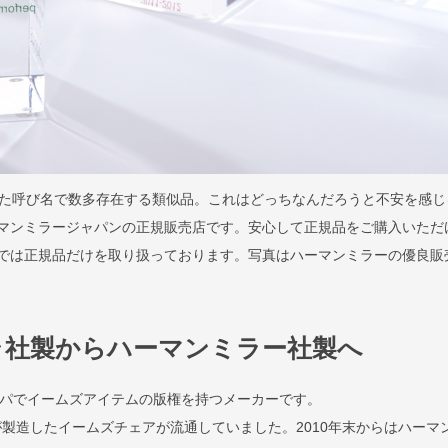
た呼び名で数多存在する類似品。これはどっちなんだろうと不安を感じ
はハーマンミラージャパンの正規販売店です。安心して正規品をご購入いただ
llaでは正規品だけを取り扱っております。写真はハーマンミラーの優良販
ラ社製からハーマンミラー社製へ
ロッパでイームズアイテムの版権を持つメーカーです。
が製造したイームズチェアが流通していました。2010年末からはハーマ