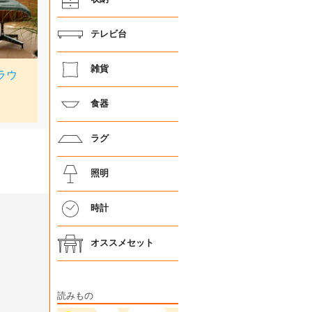
テレビ台
雑貨
食器
ラグ
照明
時計
オススメセット
読みもの