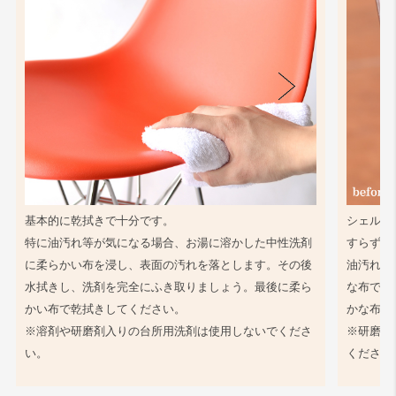
基本的に乾拭きで十分です。
シェル同
特に油汚れ等が気になる場合、お湯に溶かした中性洗剤
すらず、
に柔らかい布を浸し、表面の汚れを落とします。その後
油汚れ等
水拭きし、洗剤を完全にふき取りましょう。最後に柔ら
な布で軽
かい布で乾拭きしてください。
かな布で
※溶剤や研磨剤入りの台所用洗剤は使用しないでくださ
※研磨剤
い。
ください