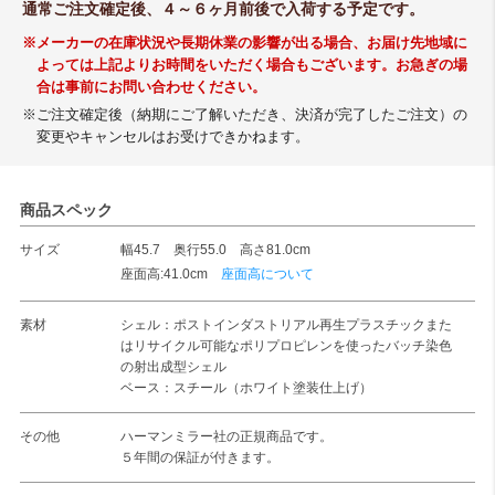
通常ご注文確定後、４～６ヶ月前後で入荷する予定です。
※メーカーの在庫状況や長期休業の影響が出る場合、お届け先地域に
よっては上記よりお時間をいただく場合もございます。お急ぎの場
合は事前にお問い合わせください。
※ご注文確定後（納期にご了解いただき、決済が完了したご注文）の
変更やキャンセルはお受けできかねます。
商品スペック
サイズ
幅45.7 奥行55.0 高さ81.0cm
座面高:41.0cm
座面高について
素材
シェル：ポストインダストリアル再生プラスチックまた
はリサイクル可能なポリプロピレンを使ったバッチ染色
の射出成型シェル
ベース：スチール（ホワイト塗装仕上げ）
その他
ハーマンミラー社の正規商品です。
５年間の保証が付きます。