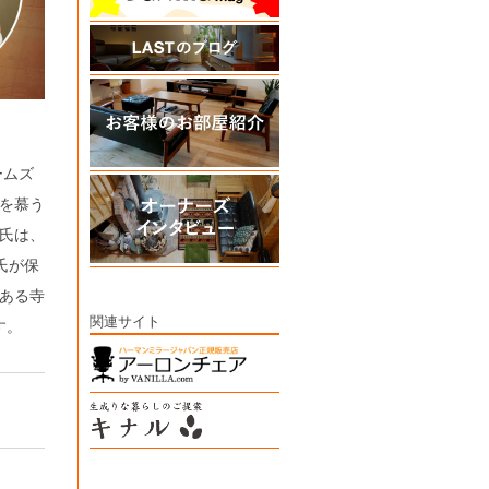
ームズ
を慕う
氏は、
氏が保
ある寺
関連サイト
す。