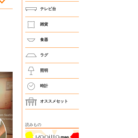
テレビ台
雑貨
食器
ラグ
照明
時計
オススメセット
読みもの