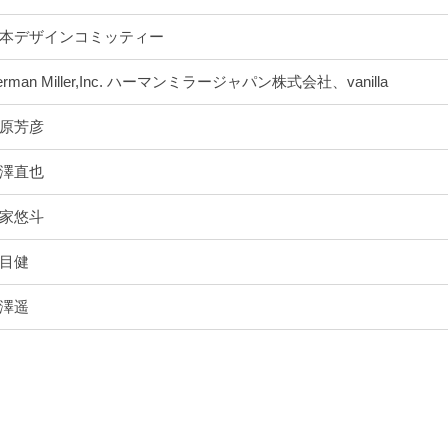
本デザインコミッティー
erman Miller,Inc. ハーマンミラージャパン株式会社、vanilla
原芳彦
澤直也
家悠斗
目健
澤遥