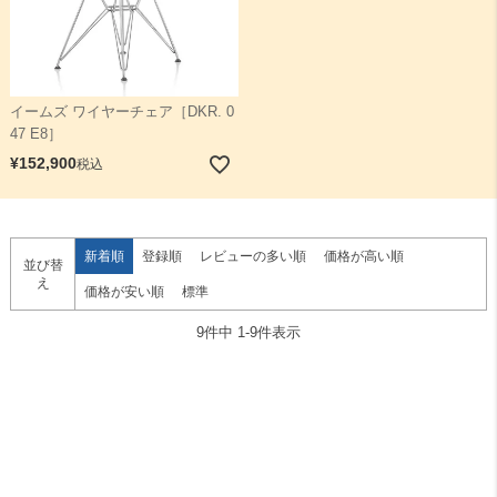
イームズ ワイヤーチェア［DKR. 0
47 E8］
¥
152,900
税込
新着順
登録順
レビューの多い順
価格が高い順
並び替
え
価格が安い順
標準
9
件中
1
-
9
件表示