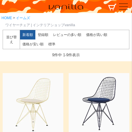
HOME
イームズ
ワイヤーチェア | インテリアショップvanilla
新着順
登録順
レビューの多い順
価格が高い順
並び替
え
価格が安い順
標準
9
件中
1
-
9
件表示