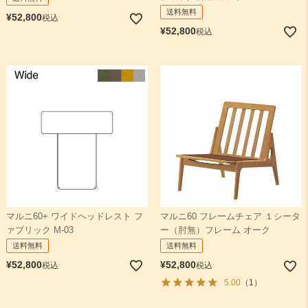
送料無料
¥
52,800
税込
¥
52,800
税込
マルニ60+ ワイドヘッドレスト フ
マルニ60 フレームチェア １シータ
ァブリック M-03
ー（肘無）フレーム オーク
送料無料
送料無料
¥
52,800
¥
52,800
税込
税込
5.00
（1）