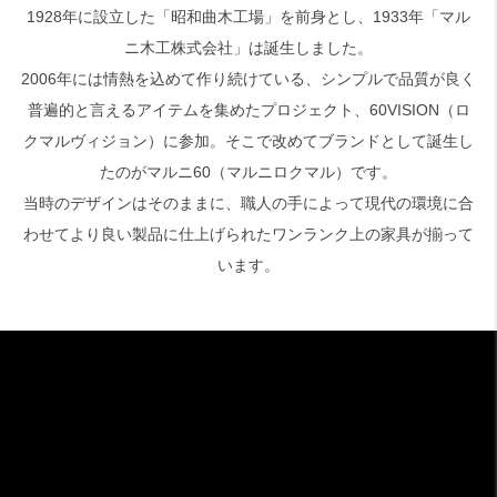
1928年に設立した「昭和曲木工場」を前身とし、1933年「マル
ニ木工株式会社」は誕生しました。
検索
2006年には情熱を込めて作り続けている、シンプルで品質が良く
普遍的と言えるアイテムを集めたプロジェクト、60VISION（ロ
クマルヴィジョン）に参加。そこで改めてブランドとして誕生し
たのがマルニ60（マルニロクマル）です。
当時のデザインはそのままに、職人の手によって現代の環境に合
わせてより良い製品に仕上げられたワンランク上の家具が揃って
います。