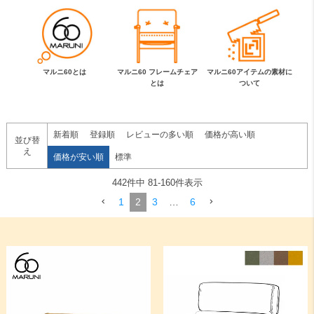
マルニ60とは
マルニ60 フレームチェア
マルニ60アイテムの素材に
とは
ついて
新着順
登録順
レビューの多い順
価格が高い順
並び替
え
価格が安い順
標準
442
件中
81
-
160
件表示
1
2
3
…
6