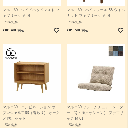
マルニ60+ ワイドヘッドレスト フ
マルニ60+ ハイスツール 58 ウォル
ァブリック M-01
ナット ファブリック M-01
送料無料
送料無料
¥
48,400
¥
49,500
税込
税込
マルニ60+ コンビネーション オー
マルニ60 フレームチェア 1シータ
プンシェルフ63（溝あり） オーク
ー（背・座クッション） ファブリ
／脚組 セット
ック M-01
送料無料
送料無料