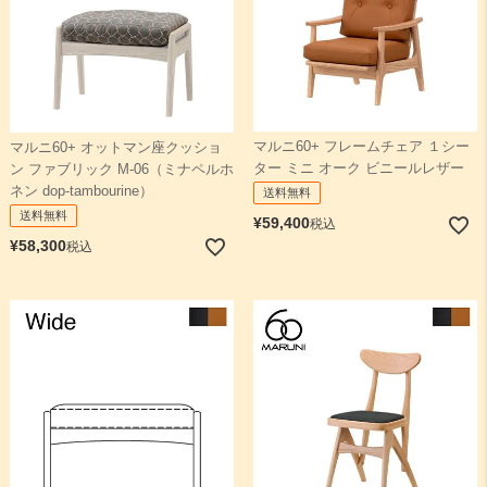
マルニ60+ フレームチェア １シー
マルニ60+ オットマン座クッショ
ター ミニ オーク ビニールレザー
ン ファブリック M-06（ミナペルホ
ネン dop-tambourine）
送料無料
送料無料
¥
59,400
税込
¥
58,300
税込