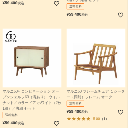
1組）／脚組 セット
¥
59,400
税込
送料無料
¥
59,400
税込
マルニ60+ コンビネーション オー
マルニ60 フレームチェア １シータ
プンシェルフ63（溝あり） ウォル
ー（両肘）フレーム オーク
ナット／カラードア ホワイト（2枚
送料無料
1組）／脚組 セット
¥
59,400
税込
送料無料
5.00
（1）
¥
59,400
税込