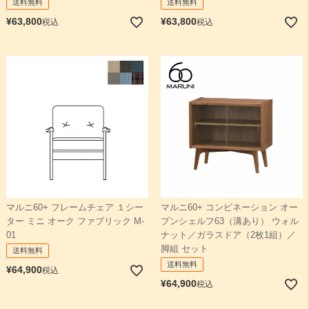
送料無料
送料無料
¥
63,800
¥
63,800
税込
税込
マルニ60+ フレームチェア １シー
マルニ60+ コンビネーション オー
ター ミニ オーク ファブリック M-
プンシェルフ63（溝あり） ウォル
01
ナット／ガラスドア（2枚1組）／
脚組 セット
送料無料
送料無料
¥
64,900
税込
¥
64,900
税込