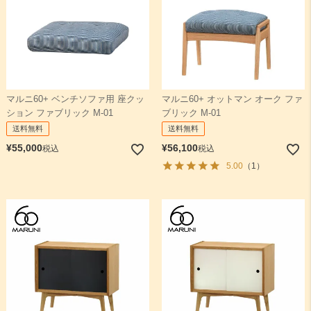
マルニ60+ ベンチソファ用 座クッ
マルニ60+ オットマン オーク ファ
ション ファブリック M-01
ブリック M-01
送料無料
送料無料
¥
55,000
¥
56,100
税込
税込
5.00
（1）