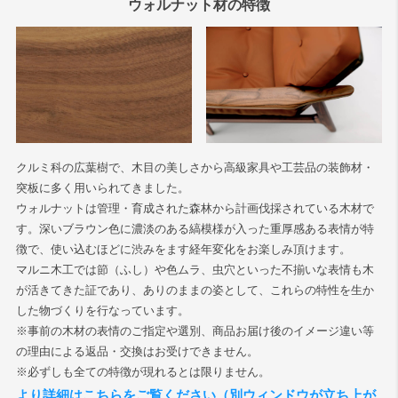
ウォルナット材の特徴
検索
クルミ科の広葉樹で、木目の美しさから高級家具や工芸品の装飾材・
突板に多く用いられてきました。
ウォルナットは管理・育成された森林から計画伐採されている木材で
す。深いブラウン色に濃淡のある縞模様が入った重厚感ある表情が特
徴で、使い込むほどに渋みをます経年変化をお楽しみ頂けます。
マルニ木工では節（ふし）や色ムラ、虫穴といった不揃いな表情も木
が活きてきた証であり、ありのままの姿として、これらの特性を生か
した物づくりを行なっています。
※事前の木材の表情のご指定や選別、商品お届け後のイメージ違い等
の理由による返品・交換はお受けできません。
※必ずしも全ての特徴が現れるとは限りません。
より詳細はこちらをご覧ください（別ウィンドウが立ち上が