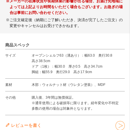
※メーカーの在庫状況や長期休業の影響が出る場合、お届け先地域に
よっては上記よりお時間をいただく場合もございます。お急ぎの場
合は事前にお問い合わせください。
※ご注文確定後（納期にご了解いただき、決済が完了したご注文）の
変更やキャンセルはお受けできかねます。
商品スペック
サイズ
オープンシェルフ63（溝あり）：幅63.0 奥行30.8
高さ38.5cm
ドア（1枚）：幅30.0 厚さ0.5 高さ34.7cm
脚組：幅55.9 奥行29.0 高さ17.9cm
素材
木部：ウォルナット材（ウレタン塗装）、MDF
その他
購入後、3年間は無償保証。
※通常使用による破損等に限ります。経年変化や不特定
多数の使用の場合は対象外となります。
レビューを書く