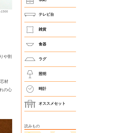
500
テレビ台
雑貨
食器
りや割
ラグ
照明
を芯材
時計
れの心
オススメセット
読みもの