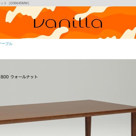
ット［D36645MW］
テーブル