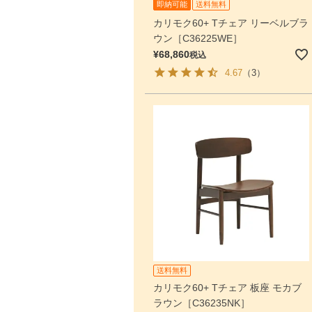
即納可能
送料無料
カリモク60+ Tチェア リーベルブラ
ウン［C36225WE］
¥
68,860
税込
4.67
（3）
送料無料
カリモク60+ Tチェア 板座 モカブ
ラウン［C36235NK］