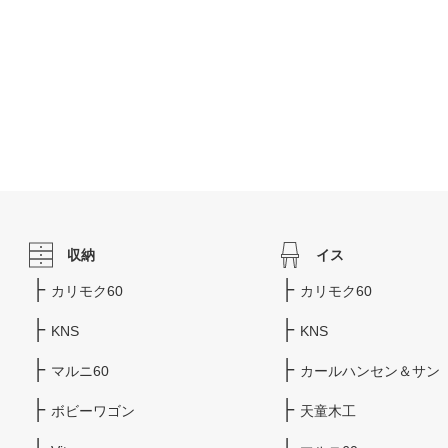
収納
イス
カリモク60
カリモク60
KNS
KNS
マルニ60
カールハンセン＆サン
ボビーワゴン
天童木工