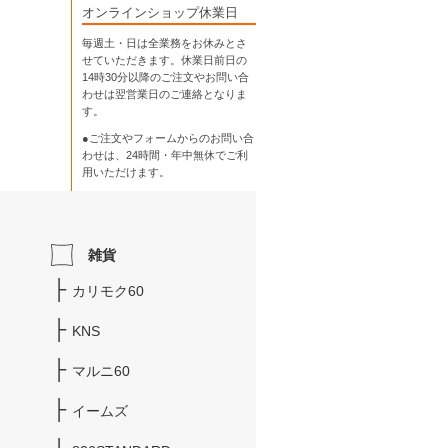
オンラインショップ休業日
毎週土・日は全業務をお休みとさ
せていただきます。休業日前日の
14時30分以降のご注文やお問い合
わせは翌営業日のご連絡となりま
す。
●ご注文やフォームからのお問い合
わせは、
24時間・年中無休
でご利
用いただけます。
雑貨
カリモク60
KNS
マルニ60
イームズ