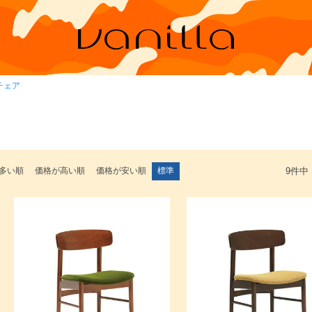
チェア
多い順
価格が高い順
価格が安い順
標準
9
件中