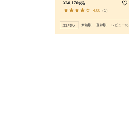
¥
60,170
税込
4.00
（1）
新着順
登録順
レビューの
並び替え