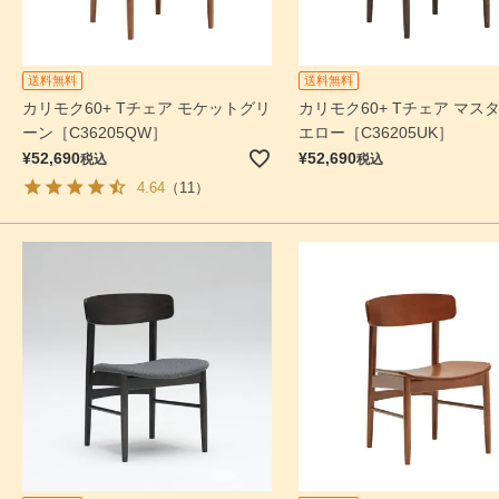
送料無料
送料無料
カリモク60+ Tチェア モケットグリ
カリモク60+ Tチェア マス
ーン［C36205QW］
エロー［C36205UK］
¥
52,690
¥
52,690
税込
税込
4.64
（11）
検索