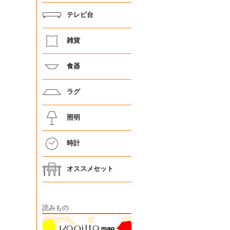
テレビ台
雑貨
食器
ラグ
照明
時計
オススメセット
読みもの