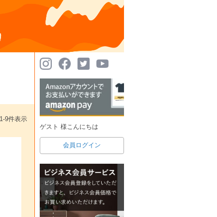
1
-
9
件表示
ゲスト 様こんにちは
会員ログイン