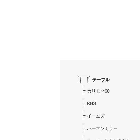
テーブル
カリモク60
KNS
イームズ
ハーマンミラー