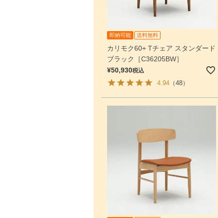
即納可能
送料無料
カリモク60+ Tチェア スタンダード
ブラック［C36205BW］
¥
50,930
税込
4.94
（48）