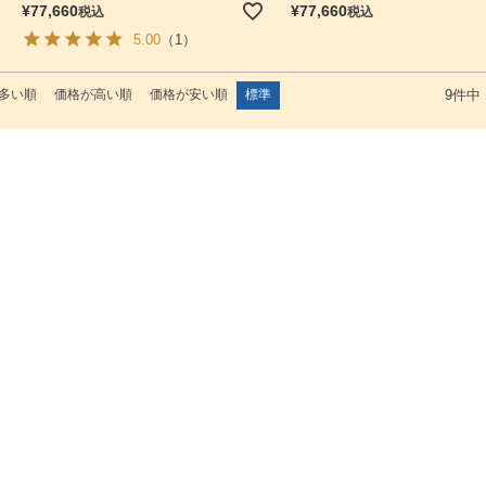
¥
77,660
¥
77,660
税込
税込
5.00
（1）
多い順
価格が高い順
価格が安い順
標準
9
件中