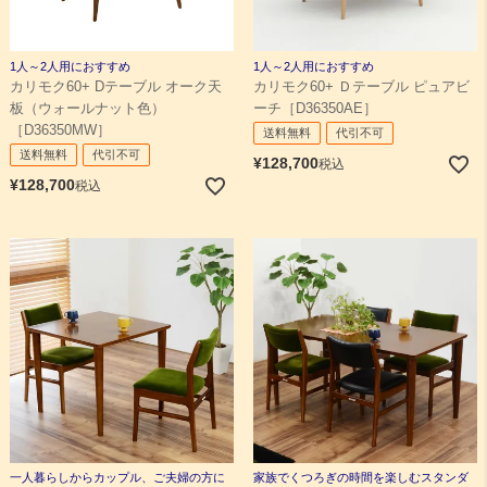
1人～2人用におすすめ
1人～2人用におすすめ
カリモク60+ Dテーブル オーク天
カリモク60+ Ｄテーブル ピュアビ
板（ウォールナット色）
ーチ［D36350AE］
［D36350MW］
送料無料
代引不可
送料無料
代引不可
¥
128,700
税込
¥
128,700
税込
一人暮らしからカップル、ご夫婦の方に
家族でくつろぎの時間を楽しむスタンダ