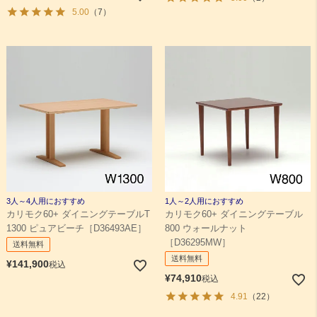
5.00
（7）
3人～4人用におすすめ
1人～2人用におすすめ
カリモク60+ ダイニングテーブルT
カリモク60+ ダイニングテーブル
1300 ピュアビーチ［D36493AE］
800 ウォールナット
［D36295MW］
送料無料
送料無料
¥
141,900
税込
¥
74,910
税込
4.91
（22）