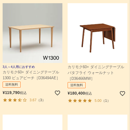
3人～4人用におすすめ
カリモク60+ ダイニングテーブル
カリモク60+ ダイニングテーブル
バタフライ ウォールナット
1300 ピュアビーチ［D36494AE］
［D36466MW］
送料無料
送料無料
¥
119,790
税込
¥
180,400
税込
3.67
（3）
5.00
（1）