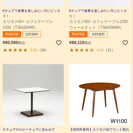
Kチェアで食事を楽しみたい方にピッタ
Kチェアで食事を楽しみたい方にピッタ
リ！
リ！
カリモク60+ カフェテーブル
カリモク60+ カフェテーブル1200
1200［T36420HW］
ウォールナット［T36420MW］
即納可能
送料無料
即納可能
送料無料
¥
85,580
¥
88,110
税込
税込
5.00
（28）
4.62
（21）
Ｋチェアやロビーチェアに合わせて
【2025年新作】カリモク60ブランド初の