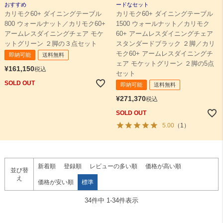
おすすめ
ードなセット
カリモク60+ ダイニングテーブル
カリモク60+ ダイニングテーブル
800 ウォールナット／カリモク60+
1500 ウォールナット／カリモク
アームレスダイニングチェア モケ
60+ アームレスダイニングチェア
ットグリーン ２脚の３点セット
スタンダードブラック ２脚／カリ
モク60+ アームレスダイニングチ
即納可能
送料無料
ェア モケットグリーン ２脚の5点
¥
161,150
税込
セット
SOLD OUT
即納可能
送料無料
¥
271,370
税込
SOLD OUT
5.00
（1）
新着順
登録順
レビューの多い順
価格が高い順
並び替
え
価格が安い順
標準
34
件中
1
-
34
件表示