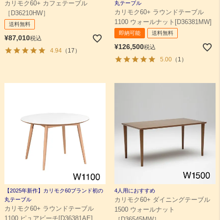
カリモク60+ カフェテーブル
丸テーブル
カリモク60+ ラウンドテーブル
［D36210HW］
1100 ウォールナット[D36381MW]
送料無料
即納可能
送料無料
¥
87,010
税込
¥
126,500
税込
4.94
（17）
5.00
（1）
【2025年新作】カリモク60ブランド初の
4人用におすすめ
丸テーブル
カリモク60+ ダイニングテーブル
カリモク60+ ラウンドテーブル
1500 ウォールナット
1100 ピュアビーチ[D36381AE]
［D36545MW］