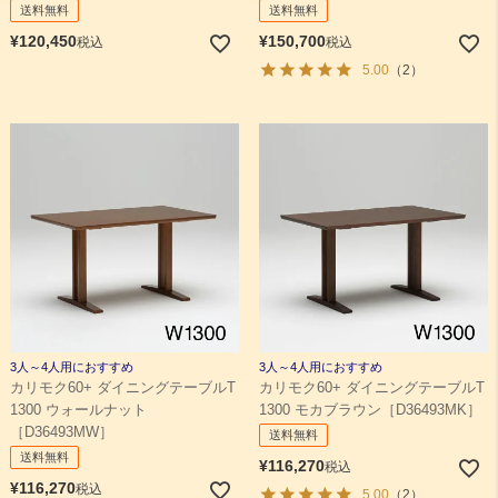
送料無料
送料無料
¥
120,450
¥
150,700
税込
税込
5.00
（2）
3人～4人用におすすめ
3人～4人用におすすめ
カリモク60+ ダイニングテーブルT
カリモク60+ ダイニングテーブルT
1300 ウォールナット
1300 モカブラウン［D36493MK］
［D36493MW］
送料無料
送料無料
¥
116,270
税込
¥
116,270
税込
5.00
（2）