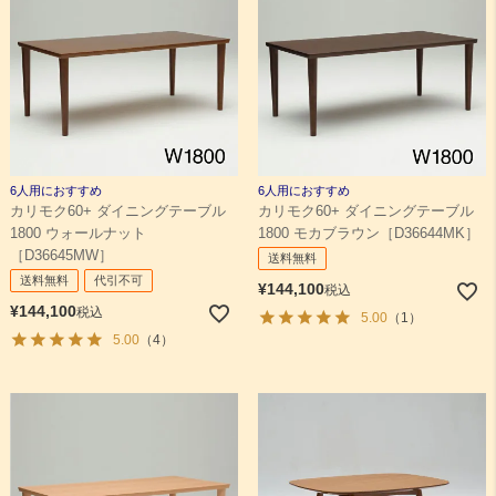
6人用におすすめ
6人用におすすめ
カリモク60+ ダイニングテーブル
カリモク60+ ダイニングテーブル
1800 ウォールナット
1800 モカブラウン［D36644MK］
［D36645MW］
送料無料
送料無料
代引不可
¥
144,100
税込
¥
144,100
税込
5.00
（1）
5.00
（4）