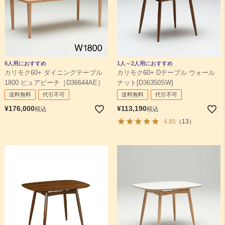
6人用におすすめ
1人～2人用におすすめ
カリモク60+ ダイニングテーブル
カリモク60+ Dテーブル ウォール
1800 ピュアビーチ［D36644AE］
ナット[D36350SW]
送料無料
代引不可
送料無料
代引不可
¥
176,000
¥
113,190
税込
税込
4.85
（13）