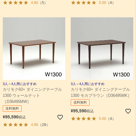
4.80
（5）
5.00
（4）
3人～4人用におすすめ
3人～4人用におすすめ
カリモク60+ ダイニングテーブル
カリモク60+ ダイニングテーブル
1300 ウォールナット
1300 モカブラウン［D36495MK］
［D36495MW］
送料無料
送料無料
¥
95,590
税込
¥
95,590
税込
5.00
（4）
4.96
（28）