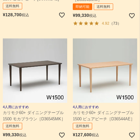
送料無料
即納可能
送料無料
¥
128,700
税込
¥
99,330
税込
4.92
（73）
4人用におすすめ
4人用におすすめ
カリモク60+ ダイニングテーブル
カリモク60+ ダイニングテーブル
1500 モカブラウン［D36545MK］
1500 ピュアビーチ［D36544AE］
送料無料
送料無料
¥
99,330
¥
127,600
税込
税込