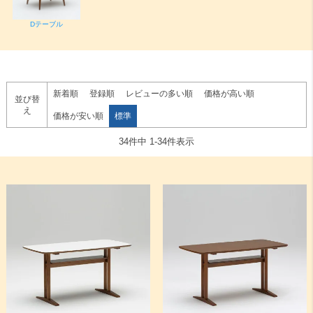
Dテーブル
新着順
登録順
レビューの多い順
価格が高い順
並び替
え
価格が安い順
標準
34
件中
1
-
34
件表示