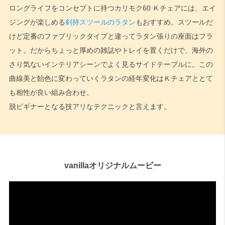
ロングライフをコンセプトに持つカリモク60 Ｋチェアには、エイ
ジングが楽しめる
剣持スツールのラタン
もおすすめ。スツールだ
けど定番のファブリックタイプと違ってラタン張りの座面はフラ
ット。だからちょっと厚めの雑誌やトレイを置くだけで、海外の
さり気ないインテリアシーンでよく見るサイドテーブルに。この
曲線美と飴色に変わっていくラタンの経年変化はＫチェアととて
も相性が良い組み合わせ。
脱ビギナーとなる技アリなテクニックと言えます。
vanillaオリジナルムービー