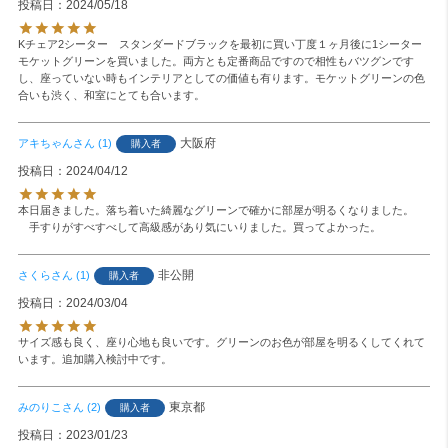
投稿日
2024/05/18
Kチェア2シーター　スタンダードブラックを最初に買い丁度１ヶ月後に1シーター 
モケットグリーンを買いました。両方とも定番商品ですので相性もバツグンです
し、座っていない時もインテリアとしての価値も有ります。モケットグリーンの色
合いも渋く、和室にとても合います。
大阪府
アキちゃん
1
購入者
投稿日
2024/04/12
本日届きました。落ち着いた綺麗なグリーンで確かに部屋が明るくなりました。

　手すりがすべすべして高級感があり気にいりました。買ってよかった。
非公開
さくら
1
購入者
投稿日
2024/03/04
サイズ感も良く、座り心地も良いです。グリーンのお色が部屋を明るくしてくれて
います。追加購入検討中です。
東京都
みのりこ
2
購入者
投稿日
2023/01/23