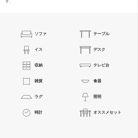
す。
ソファ
テーブル
イス
デスク
収納
テレビ台
雑貨
食器
ラグ
照明
時計
オススメセット