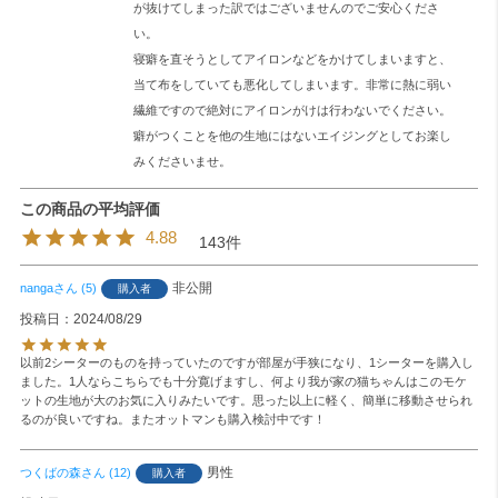
が抜けてしまった訳ではございませんのでご安心くださ
い。
寝癖を直そうとしてアイロンなどをかけてしまいますと、
当て布をしていても悪化してしまいます。非常に熱に弱い
繊維ですので絶対にアイロンがけは行わないでください。
癖がつくことを他の生地にはないエイジングとしてお楽し
みくださいませ。
4.88
143
非公開
nanga
5
購入者
投稿日
2024/08/29
以前2シーターのものを持っていたのですが部屋が手狭になり、1シーターを購入し
ました。1人ならこちらでも十分寛げますし、何より我が家の猫ちゃんはこのモケ
ットの生地が大のお気に入りみたいです。思った以上に軽く、簡単に移動させられ
るのが良いですね。またオットマンも購入検討中です！
男性
つくばの森
12
購入者