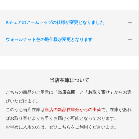
Kチェアのアームトップの仕様が変更となりました
環境配慮や材料の有効活用等の面から、2021年8月生産分よりアームト
ウォールナット色の艶仕様が変更となります
ップ部のみ「ラバートリー材」から「ブナ材」へと仕様が変更となり
ました。ブナ材はラバートリー材に比べ導管が緻密かつ、滑らかで
現代のインテリア空間との親和性の向上、コーディネートをしやすく
す。そのためKチェアの特長であるアームトップの手触りが更に良くな
することを目的として、2025年10月1日生産分よりウォールナット色
ります。
の艶感が現状よりもマットな質感へと変更されます。
サンプル画像はこちら
切り替え後半年程度は新旧の仕様が混在する事が予想されますが、新
※ブラックブラック、ブルーブルー、グリーングリーンは今しばらく
旧のご指定は承ることができませんので、あらかじめご了承いただけ
当店在庫について
ラバートリー材でのお届けとなります。
ますと幸いです。
サンプル画像1
、
サンプル画像2
、
サンプル画像3
こちらの商品のご用意は
「当店在庫」
と
「お取り寄せ」
からお選
びいただけます。
このうち当店在庫は
当店の新品在庫分からの出荷
で、在庫があれ
ばお取り寄せよりも早くお届けが可能となっております。
お早めに入用の方は、ぜひこちらをご利用くださいませ。