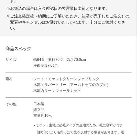
す。
※お振込の場合は入金確認日の翌営業日出荷となります。
※ご注文確定後（納期にご了解いただき、決済が完了したご注文）の
変更やキャンセルはお受けいたしかねます。十分にご検討くださ
い。
商品スペック
サイズ
幅64.5 奥行70.0 高さ70.0cm
座面高:37.0cm
素材
シート：モケットグリーンファブリック
木部：ラバートリー（アームトップのみブナ）
木部カラー：ウォールナット
その他
日本製
組立品
重量約10kg
●モケット生地は起毛タイプの生地のため、毛に寝癖が付き
他の部分よりも白っぽく光を反射する場合があります。毛