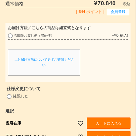
¥
70,840
通常価格
税込
[
644
ポイント ]
会員登録
お届け方法／こちらの商品は組立式となります
+
¥
0
税込
玄関先お渡し便（宅配便）
(
必
須
→お届け方法について必ずご確認くださ
)
い
仕様変更について
(
確認した
必
須
選択
)
当店在庫
カートに入れる