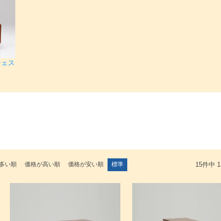
チェス
検索
多い順
価格が高い順
価格が安い順
標準
15
件中
1