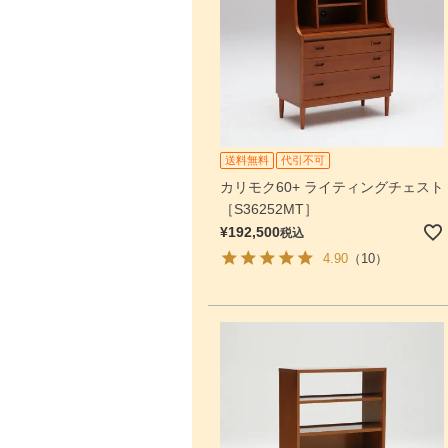
送料無料
代引不可
カリモク60+ ライティングチェスト
［S36252MT］
¥
192,500
税込
4.90
（10）