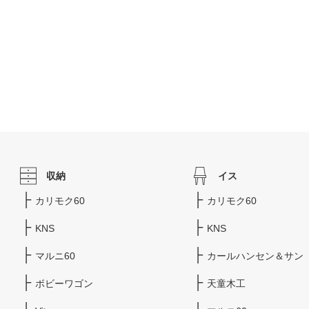
収納
イス
カリモク60
カリモク60
KNS
KNS
マルニ60
カールハンセン＆サン
ボビーワゴン
天童木工