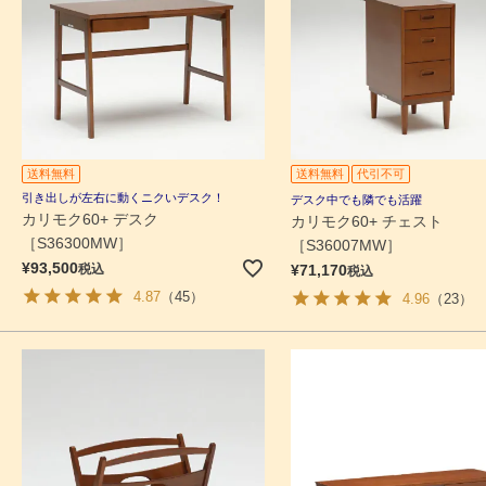
送料無料
送料無料
代引不可
引き出しが左右に動くニクいデスク！
デスク中でも隣でも活躍
カリモク60+ デスク
カリモク60+ チェスト
［S36300MW］
［S36007MW］
¥
93,500
税込
¥
71,170
税込
4.87
（45）
4.96
（23）