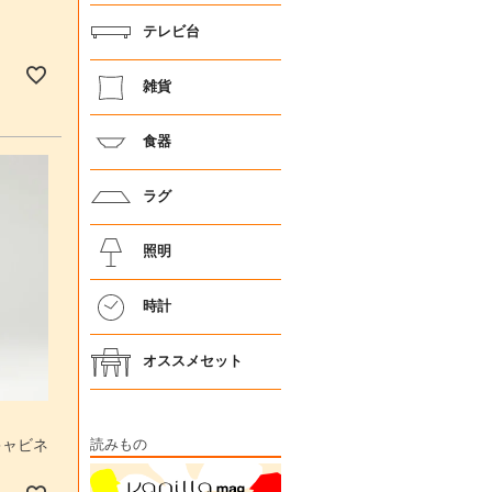
テレビ台
雑貨
食器
ラグ
照明
時計
オススメセット
キャビネ
読みもの