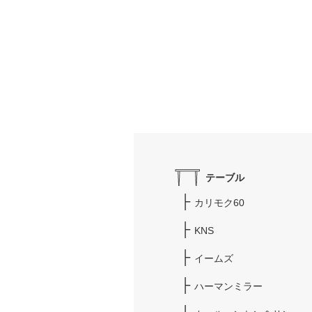
テーブル
カリモク60
KNS
イームズ
ハーマンミラー