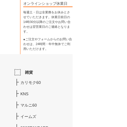
オンラインショップ休業日
毎週土・日は全業務をお休みとさ
せていただきます。休業日前日の
14時30分以降のご注文やお問い合
わせは翌営業日のご連絡となりま
す。
●ご注文やフォームからのお問い合
わせは、
24時間・年中無休
でご利
用いただけます。
雑貨
カリモク60
KNS
マルニ60
イームズ