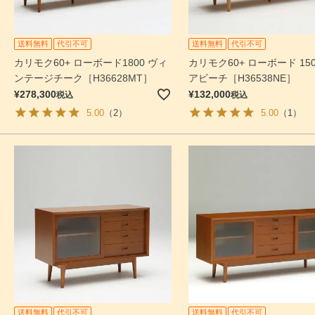
送料無料
代引不可
送料無料
代引不可
カリモク60+ ローボード1800 ヴィ
カリモク60+ ローボード 150
ンテージチーク［H36628MT］
アビーチ［H36538NE］
¥
278,300
¥
132,000
税込
税込
5.00
（2）
5.00
（1）
送料無料
代引不可
送料無料
代引不可