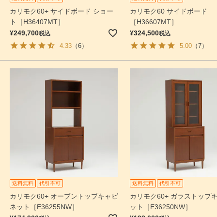
カリモク60+ サイドボード ショー
カリモク60 サイドボード
ト［H36407MT］
［H36607MT］
¥
249,700
¥
324,500
税込
税込
4.33
（6）
5.00
（7）
送料無料
代引不可
送料無料
代引不可
カリモク60+ オープントップキャビ
カリモク60+ ガラストップ
ネット［E36255NW］
ット［E36250NW］