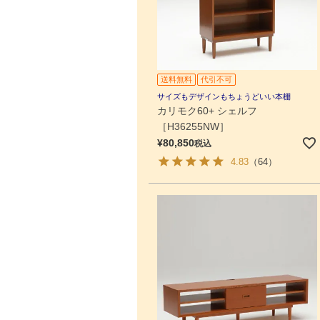
送料無料
代引不可
サイズもデザインもちょうどいい本棚
カリモク60+ シェルフ
［H36255NW］
¥
80,850
税込
4.83
（64）