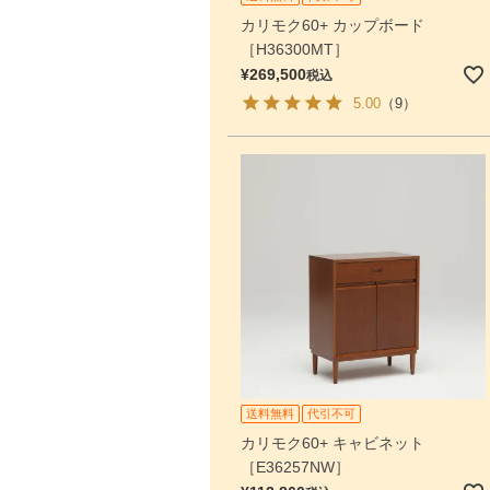
カリモク60+ カップボード
［H36300MT］
¥
269,500
税込
5.00
（9）
送料無料
代引不可
カリモク60+ キャビネット
［E36257NW］