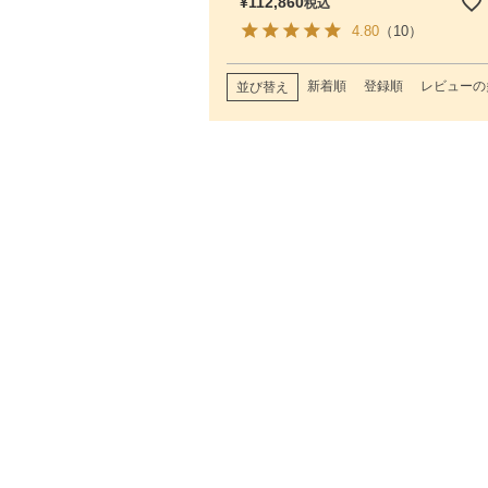
¥
112,860
税込
4.80
（10）
新着順
登録順
レビューの
並び替え