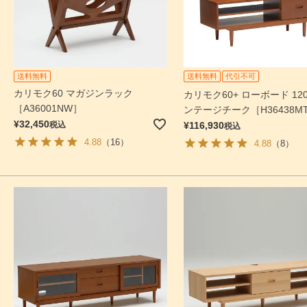
送料無料
送料無料
代引不可
カリモク60 マガジンラック
カリモク60+ ローボード 120
［A36001NW］
ンテージチーク［H36438M
¥
32,450
税込
¥
116,930
税込
4.88
（16）
4.88
（8）