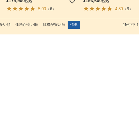
¥
174,900
¥
193,600
税込
税込
5.00
（6）
4.89
（9）
多い順
価格が高い順
価格が安い順
標準
15
件中
1