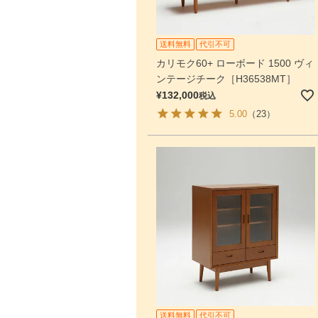
送料無料
代引不可
カリモク60+ ローボード 1500 ヴィ
ンテージチーク［H36538MT］
¥
132,000
税込
5.00
（23）
送料無料
代引不可