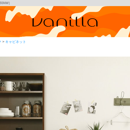
55NW］
ク
キャビネット