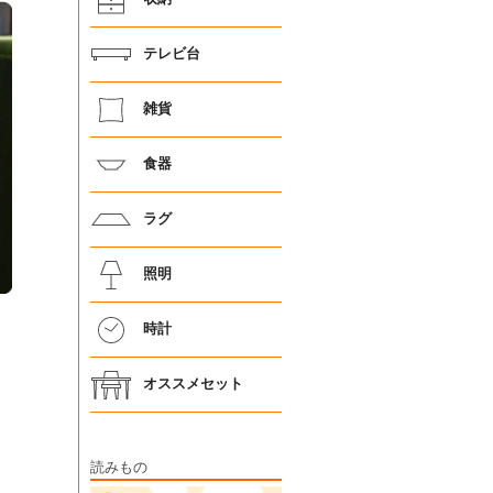
テレビ台
雑貨
食器
ラグ
照明
時計
オススメセット
読みもの