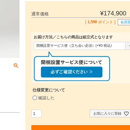
¥
174,900
通常価格
[
1,590
ポイント ]
会員
お届け方法／こちらの商品は組立式となります
(
必
須
)
仕様変更について
(
確認した
必
須
)
お気に入りに登録