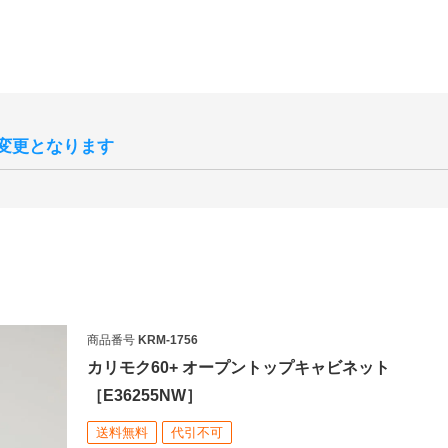
変更となります
上、コーディネートをしやすくすることを目的として、2025年10月
状よりもマットな質感へと変更されます。
混在する事が予想されますが、新旧のご指定は承ることができませんの
です。
サンプル画像3
商品番号
KRM-1756
カリモク60+ オープントップキャビネット
［E36255NW］
送料無料
代引不可