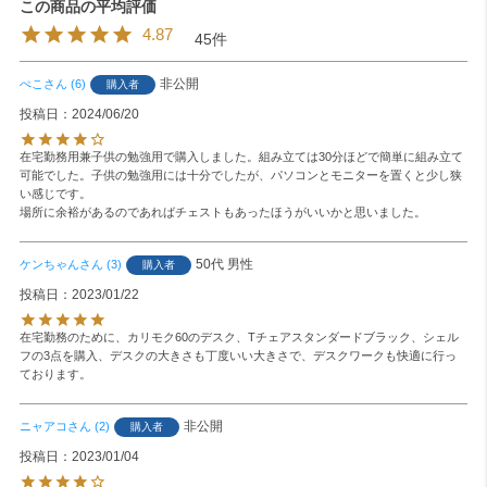
4.87
45
非公開
ぺこ
6
購入者
投稿日
2024/06/20
在宅勤務用兼子供の勉強用で購入しました。組み立ては30分ほどで簡単に組み立て
可能でした。子供の勉強用には十分でしたが、パソコンとモニターを置くと少し狭
い感じです。

場所に余裕があるのであればチェストもあったほうがいいかと思いました。
50代
男性
ケンちゃん
3
購入者
投稿日
2023/01/22
在宅勤務のために、カリモク60のデスク、Tチェアスタンダードブラック、シェル
フの3点を購入、デスクの大きさも丁度いい大きさで、デスクワークも快適に行っ
ております。
非公開
ニャアコ
2
購入者
投稿日
2023/01/04