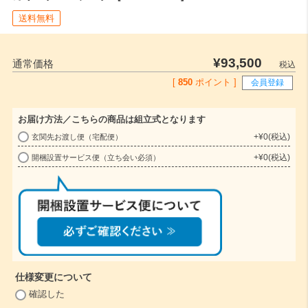
送料無料
¥
93,500
通常価格
税込
[
850
ポイント ]
会員登録
お届け方法／こちらの商品は組立式となります
+
¥
0
税込
玄関先お渡し便（宅配便）
(
+
¥
0
税込
開梱設置サービス便（立ち会い必須）
必
須
)
仕様変更について
(
確認した
必