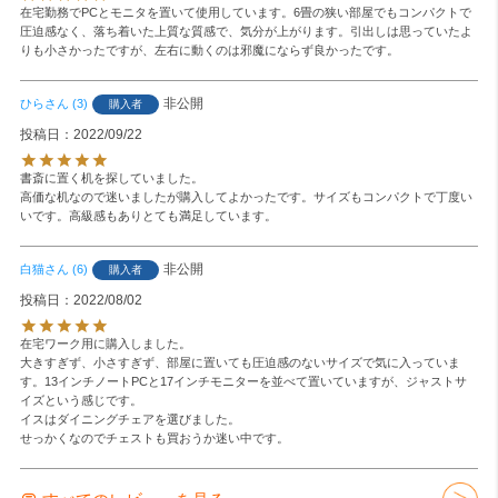
在宅勤務でPCとモニタを置いて使用しています。6畳の狭い部屋でもコンパクトで
圧迫感なく、落ち着いた上質な質感で、気分が上がります。引出しは思っていたよ
りも小さかったですが、左右に動くのは邪魔にならず良かったです。
非公開
ひら
3
購入者
投稿日
2022/09/22
書斎に置く机を探していました。

高価な机なので迷いましたが購入してよかったです。サイズもコンパクトで丁度い
いです。高級感もありとても満足しています。
非公開
白猫
6
購入者
投稿日
2022/08/02
在宅ワーク用に購入しました。

大きすぎず、小さすぎず、部屋に置いても圧迫感のないサイズで気に入っていま
す。13インチノートPCと17インチモニターを並べて置いていますが、ジャストサ
イズという感じです。

イスはダイニングチェアを選びました。

せっかくなのでチェストも買おうか迷い中です。