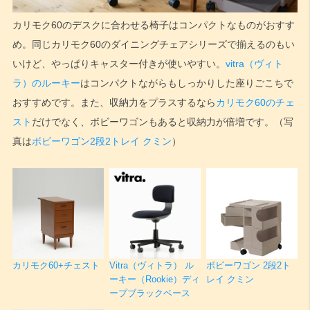
カリモク60のデスクに合わせる椅子はコンパクトなものがおすす
め。同じカリモク60のダイニングチェアシリーズで揃えるのもい
いけど、やっぱりキャスター付きが使いやすい。
vitra（ヴィト
ラ）のルーキー
はコンパクトながらもしっかりした座りごこちで
おすすめです。また、収納力をプラスするなら
カリモク60のチェ
スト
だけでなく、ボビーワゴンもあると収納力が倍増です。（写
真は
ボビーワゴン2段2トレイ クミン
）
カリモク60+チェスト
Vitra（ヴィトラ） ル
ボビーワゴン 2段2ト
ーキー（Rookie）ディ
レイ クミン
ープブラックベース