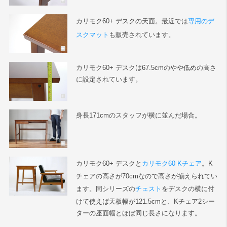
カリモク60+ デスクの天面。最近では
専用のデ
スクマット
も販売されています。
カリモク60+ デスクは67.5cmのやや低めの高さ
に設定されています。
身長171cmのスタッフが横に並んだ場合。
カリモク60+ デスクと
カリモク60 Kチェア
。K
チェアの高さが70cmなので高さが揃えられてい
ます。同シリーズの
チェスト
をデスクの横に付
けて使えば天板幅が121.5cmと、Kチェア2シー
ターの座面幅とほぼ同じ長さになります。