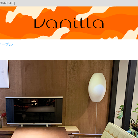
6483AE］
テーブル