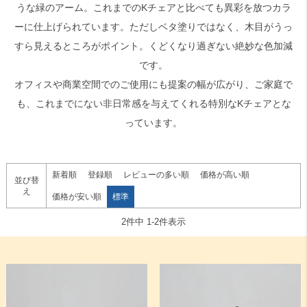
うな緑のアーム。これまでのKチェアと比べても異彩を放つカラ
ーに仕上げられています。ただしベタ塗りではなく、木目がうっ
すら見えるところがポイント。くどくなり過ぎない絶妙な色加減
です。
オフィスや商業空間でのご使用にも提案の幅が広がり、ご家庭で
も、これまでにない非日常感を与えてくれる特別なKチェアとな
っています。
新着順
登録順
レビューの多い順
価格が高い順
並び替
え
価格が安い順
標準
2
件中
1
-
2
件表示