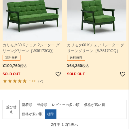
カリモク60 Kチェア 2シーター グ
カリモク60 Kチェア 1シーター グ
リーングリーン［W36173GQ］
リーングリーン［W36170GQ］
送料無料
送料無料
¥
100,760
¥
64,350
税込
税込
SOLD OUT
SOLD OUT
5.00
（2）
新着順
登録順
レビューの多い順
価格が高い順
並び替
え
価格が安い順
標準
2
件中
1
-
2
件表示