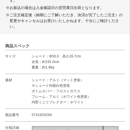
す。
※お振込の場合は入金確認日の翌営業日出荷となります。
※ご注文確定後（納期にご了解いただき、決済が完了したご注文）の
変更やキャンセルはお受けいたしかねます。十分にご検討くださ
い。
商品スペック
サイズ
シェード：Φ50.0 高さ26.7cm
全長：約191.0cm
重量：約1.8kg
素材
シェード：アルミ（マット塗装）
※シェード内面白色塗装
ボトムカバー：フロストガラス
フレーム：アルミ（ホワイト色塗装）
内部ミニリフレクター：ホワイト
製品番号
5741934294
仕様詳細