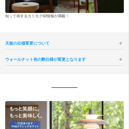
知って得するカリモク60情報が満載！
天板の仕様変更について
2024年生産分より天板のメラミン素材が変更となりました。旧仕様と
ウォールナット色の艶仕様が変更となります
比べ色の濃淡が薄く、また表面がややマットな質感となったことで、
反射の具合にも変化が見られます。
現代のインテリア空間との親和性の向上、コーディネートをしやすく
することを目的として、2025年10月1日生産分よりウォールナット色
の艶感が現状よりもマットな質感へと変更されます。
切り替え後半年程度は新旧の仕様が混在する事が予想されますが、新
旧のご指定は承ることができませんので、あらかじめご了承いただけ
ますと幸いです。
サンプル画像1
、
サンプル画像2
、
サンプル画像3