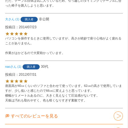
ただ、テーブル自体は気に入っているため、引っ越しのタイミングでテーブルに合
った椅子を購入しようと思います。
非公開
大
1
購入者
投稿日
2014/07/23
パソコンを操作するときに使用していますが、高さが絶妙で座り心地がよく疲れる
ことがありません。

作業がはかどるので大変助かっています。
30代
nao
1
購入者
投稿日
2012/07/31
座面高が40㎝くらいのソファと合わせて使っています。62㎝の高さで使用していま
すが、少し低いと感じたので66㎝に変えようと思っています。

横幅が１メートルあるのに、大きく見えなくて圧迫感がないです。

天板は汚れも取れやすく、色も暗くなりすぎず素敵です。
すべてのレビューを見る