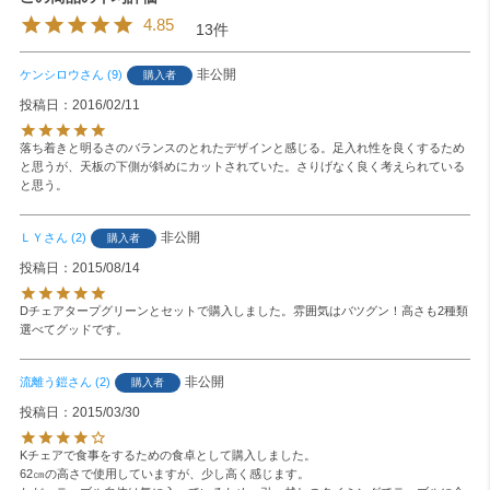
4.85
13
非公開
ケンシロウ
9
購入者
投稿日
2016/02/11
落ち着きと明るさのバランスのとれたデザインと感じる。足入れ性を良くするため
と思うが、天板の下側が斜めにカットされていた。さりげなく良く考えられている
と思う。
非公開
ＬＹ
2
購入者
投稿日
2015/08/14
Dチェアタープグリーンとセットで購入しました。雰囲気はバツグン！高さも2種類
選べてグッドです。
非公開
流離う鎧
2
購入者
投稿日
2015/03/30
Kチェアで食事をするための食卓として購入しました。

62㎝の高さで使用していますが、少し高く感じます。
