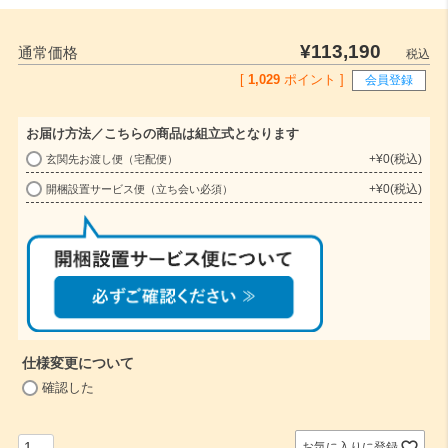
¥
113,190
通常価格
税込
[
1,029
ポイント ]
会員登録
お届け方法／こちらの商品は組立式となります
+
¥
0
税込
玄関先お渡し便（宅配便）
(
+
¥
0
税込
開梱設置サービス便（立ち会い必須）
必
須
)
仕様変更について
(
確認した
必
須
)
お気に入りに登録