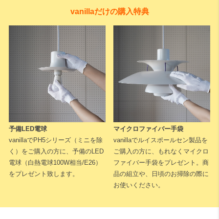
vanillaだけの購入特典
予備LED電球
マイクロファイバー手袋
vanillaでPH5シリーズ（ミニを除
vanillaでルイスポールセン製品を
く）をご購入の方に、予備のLED
ご購入の方に、もれなくマイクロ
電球（白熱電球100W相当/E26）
ファイバー手袋をプレゼント。商
をプレゼント致します。
品の組立や、日頃のお掃除の際に
お使いください。