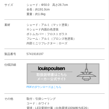
サイズ
シェード：Φ50.0 高さ26.7cm
全長：約191.0cm
重量：約1.8kg
素材
シェード：アルミ（マット塗装）
※シェード内面白色塗装
ボトムカバー：フロストガラス
フレーム：アルミ（ブロンズ色塗装）
内部ミニリフレクター：ローズ
製品番号
5741918197
仕様詳細
PDFのダウンロードはこちら
その他
取付：引掛シーリング
コード：ホワイト
電球：LED電球付属（白熱電球100W相当/E26）