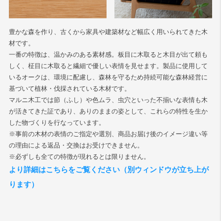
豊かな森を作り、古くから家具や建築材など幅広く用いられてきた木
材です。
一番の特徴は、温かみのある素材感。板目に木取ると木目が出て頼も
しく、柾目に木取ると繊細で優しい表情を見せます。製品に使用して
いるオークは、環境に配慮し、森林を守るため持続可能な森林経営に
基づいて植林・伐採されている木材です。
マルニ木工では節（ふし）や色ムラ、虫穴といった不揃いな表情も木
が活きてきた証であり、ありのままの姿として、これらの特性を生か
した物づくりを行なっています。
※事前の木材の表情のご指定や選別、商品お届け後のイメージ違い等
の理由による返品・交換はお受けできません。
※必ずしも全ての特徴が現れるとは限りません。
より詳細はこちらをご覧ください（別ウィンドウが立ち上が
ります）