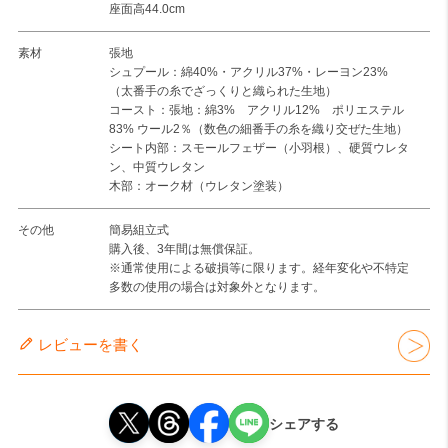
座面高44.0cm
素材
張地
シュプール：綿40%・アクリル37%・レーヨン23%
（太番手の糸でざっくりと織られた生地）
コースト：張地：綿3% アクリル12% ポリエステル
83% ウール2％（数色の細番手の糸を織り交ぜた生地）
シート内部：スモールフェザー（小羽根）、硬質ウレタ
ン、中質ウレタン
木部：オーク材（ウレタン塗装）
その他
簡易組立式
購入後、3年間は無償保証。
※通常使用による破損等に限ります。経年変化や不特定
多数の使用の場合は対象外となります。
レビューを書く
シェアする