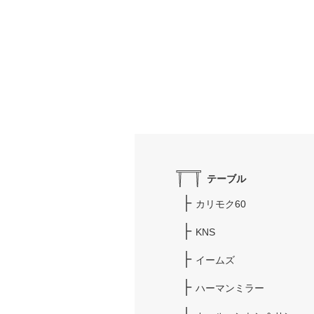
テーブル
カリモク60
KNS
イームズ
ハーマンミラー