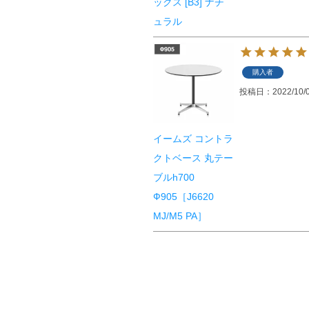
ックス [B3] ナチ
ュラル
購入者
投稿日
2022/10/
イームズ コントラ
クトベース 丸テー
ブルh700
Ф905［J6620
MJ/M5 PA］