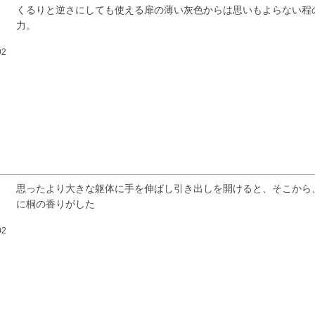
くるりと逆さにしても使える扉の薄い灰色からは思いもよらない程
力。
02
思ったより大きな躯体に手を伸ばし引き出しを開けると、そこから
に桐の香りがした
02