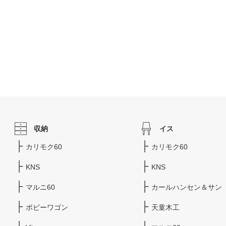
収納
イス
カリモク60
カリモク60
KNS
KNS
マルニ60
カールハンセン＆サン
ボビーワゴン
天童木工