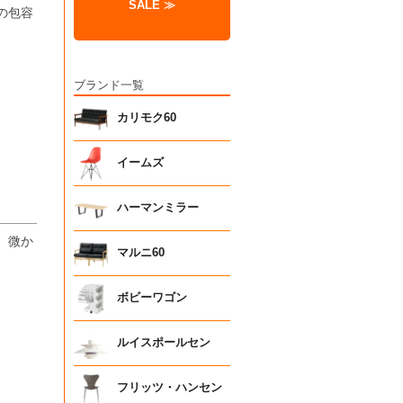
SALE ≫
の包容
ブランド一覧
カリモク60
イームズ
ハーマンミラー
、微か
マルニ60
ボビーワゴン
ルイスポールセン
フリッツ・ハンセン