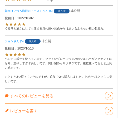
2
非公開
朝食はいつも珈琲にトースト
5
購入者
投稿日
2022/10/02
くるりと逆さにしても使える扉の薄い灰色からは思いもよらない程の包容力。
非公開
ジョン
5
購入者
投稿日
2020/10/10
ベンチに載せて使っています。マットなグレーにつまみのシルバーがアクセントに
なり、主張しすぎず美しいです。開け閉めもサクサクです。複数並べてるとまた良
い感じです。

もともと2つ買っていたのですが、追加で２つ購入しました。4つ並べるとさらに美
しいです。
すべてのレビューを見る
レビューを書く