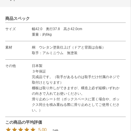
商品スペック
サイズ
幅42.0 奥行37.8 高さ42.0cm
重量：約6kg
素材
桐 ウレタン塗装仕上げ（ドアと背面は合板）
取手：アルミニウム 無塗装
その他
日本製
３年保証
完成品です。（取手があるものは取手だけ付属のネジで
取付けとなります）
棚板は取り外しができますが、構造上必ず縦横いずれか
の向きで入れてお使いください。
滑り止めシート付（ボックスベースに置く場合や、ボッ
クス同士を積み重ねる際に滑り止めとしてご使用くださ
い。）
5.00