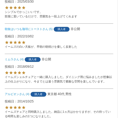
投稿日
2025/03/30
シンプルでかっこいいです。

部屋に置いているだけで、雰囲気を一段上げてくれます
非公開
朝食はいつも珈琲にトースト
5
購入者
投稿日
2022/10/02
イームズの白い天板が、早朝の朝焼けを優しく反射した
非公開
ミムラ
4
購入者
投稿日
2018/09/12
イームズシェルチェアと一緒に購入しました。ダイニング用に悩みましたが想像以
上の仕上がりになり、今までとは違う雰囲気で素敵な空間を楽しんでいます。
東京都
40代
男性
アルビオン
4
購入者
投稿日
2014/10/25
イームズチェアと同時購入しました。納品に1ヵ月はかかりますが、その待ってい
る時間も楽しみの1つになりました。