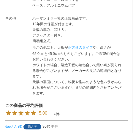
ベース：アルミニウムバフ
その他
ハーマンミラー社の正規商品です。
12年間の保証が付きます。
天板の厚み、22ミリ。
アジャスター付き。
簡易組立式。
※この他にも、天板が
正方形のタイプ
や、高さが
65.0cmと45.0cmのものもございます。ご希望の場合は
お問い合わせください。
ホワイトの場合、製造工程の兼ね合いで黒い点が見られ
る場合がございますが、メーカーの良品の範囲内となり
ます。
天板の裏面について、線状や染みのような色ムラがみら
れる場合がございますが、良品の範囲内とさせていただ
きます。
5.00
7
30代
男性
dao
5
購入者