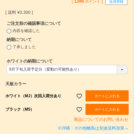
[
1,040
ポイント ]
会員登録
¥
3,300
ご注文前の確認事項について
(
内容を確認した
必
納期について
須
(
)
了承しました
必
須
ホワイトの納期について
)
(
必
須
)
天板カラー
ホワイト（MJ）次回入荷分あり
カートに入れる
ブラック（M5）
カートに入れる
商品についてのお問い合わせ
※沖縄・その他離島は別途送料加算→