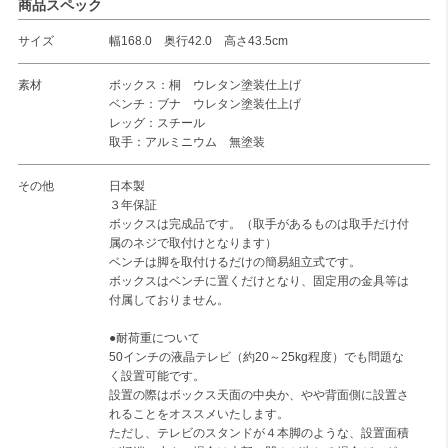
商品スペック
サイズ
幅168.0 奥行42.0 高さ43.5cm
素材
ボックス：桐 ウレタン塗装仕上げ
ベンチ：ブナ ウレタン塗装仕上げ
レッグ：スチール
取手：アルミニウム 無塗装
その他
日本製
３年保証
ボックスは完成品です。（取手があるものは取手だけ付
属のネジで取付けとなります）
ベンチは脚を取付けるだけの簡易組立式です。
ボックスはベンチに置くだけとなり、固定用の金具等は
付属しておりません。
●耐荷重について
50インチの液晶テレビ（約20～25kg程度）でも問題な
く設置可能です。
設置の際はボックス天面の中央か、やや背面側に設置さ
れることをオススメいたします。
ただし、テレビのスタンドが４本脚のような、設置面積