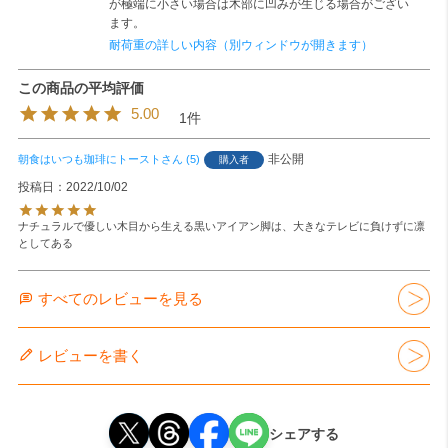
が極端に小さい場合は木部に凹みが生じる場合がござい
ます。
耐荷重の詳しい内容（別ウィンドウが開きます）
5.00
1
非公開
朝食はいつも珈琲にトースト
5
購入者
投稿日
2022/10/02
ナチュラルで優しい木目から生える黒いアイアン脚は、大きなテレビに負けずに凛
としてある
すべてのレビューを見る
レビューを書く
シェアする