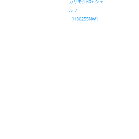
カリモク60+ シェ
ルフ
［H36255NW］