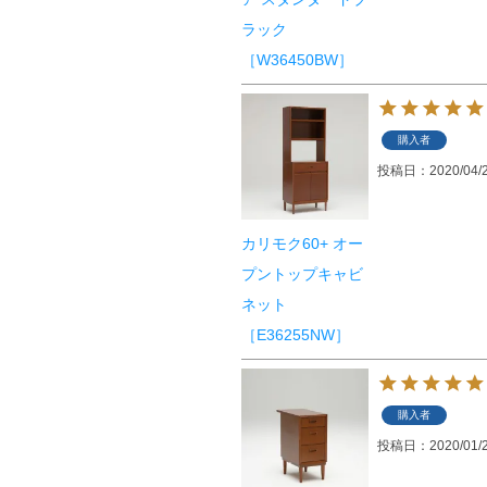
ラック
［W36450BW］
購入者
投稿日
2020/04/
カリモク60+ オー
プントップキャビ
ネット
［E36255NW］
購入者
投稿日
2020/01/