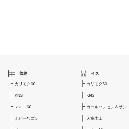
収納
イス
カリモク60
カリモク60
KNS
KNS
マルニ60
カールハンセン＆サン
ボビーワゴン
天童木工