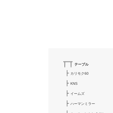
テーブル
カリモク60
KNS
イームズ
ハーマンミラー