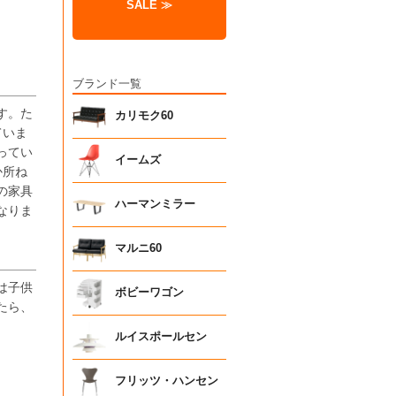
SALE ≫
ブランド一覧
す。た
カリモク60
ていま
ってい
イームズ
か所ね
の家具
ハーマンミラー
なりま
マルニ60
は子供
ボビーワゴン
たら、
ルイスポールセン
フリッツ・ハンセン