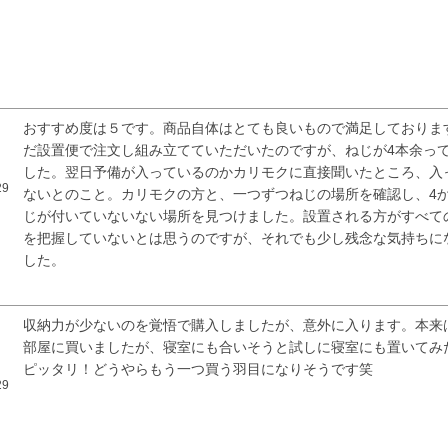
おすすめ度は５です。商品自体はとても良いもので満足しておりま
だ設置便で注文し組み立てていただいたのですが、ねじが4本余っ
した。翌日予備が入っているのかカリモクに直接聞いたところ、入
29
ないとのこと。カリモクの方と、一つずつねじの場所を確認し、4
じが付いていないない場所を見つけました。設置される方がすべて
を把握していないとは思うのですが、それでも少し残念な気持ちに
した。
収納力が少ないのを覚悟で購入しましたが、意外に入ります。本来
部屋に買いましたが、寝室にも合いそうと試しに寝室にも置いてみ
ピッタリ！どうやらもう一つ買う羽目になりそうです笑
29