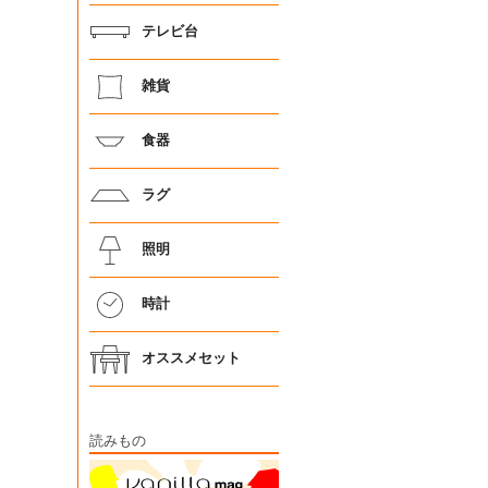
テレビ台
雑貨
食器
ラグ
照明
時計
オススメセット
読みもの