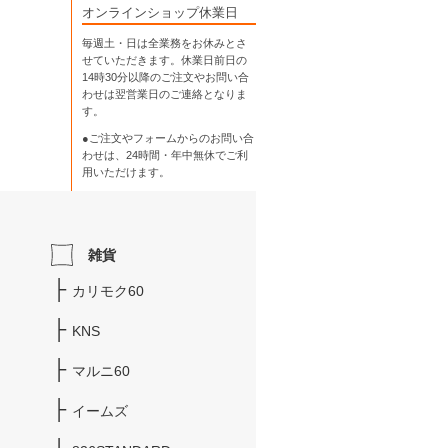
オンラインショップ休業日
毎週土・日は全業務をお休みとさ
せていただきます。休業日前日の
14時30分以降のご注文やお問い合
わせは翌営業日のご連絡となりま
す。
●ご注文やフォームからのお問い合
わせは、
24時間・年中無休
でご利
用いただけます。
雑貨
カリモク60
KNS
マルニ60
イームズ