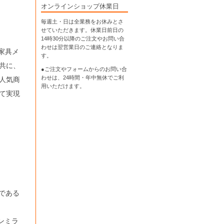
オンラインショップ休業日
毎週土・日は全業務をお休みとさ
せていただきます。休業日前日の
14時30分以降のご注文やお問い合
わせは翌営業日のご連絡となりま
の家具メ
す。
共に、
●ご注文やフォームからのお問い合
わせは、
24時間・年中無休
でご利
人気商
用いただけます。
て実現
父である
ンミラ