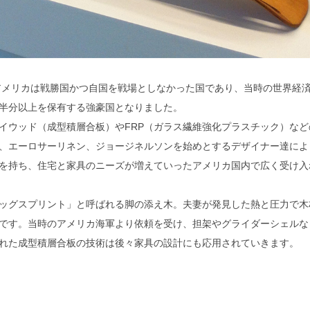
。アメリカは戦勝国かつ自国を戦場としなかった国であり、当時の世界経
半分以上を保有する強豪国となりました。
イウッド（成型積層合板）やFRP（ガラス繊維強化プラスチック）など
、エーロサーリネン、ジョージネルソンを始めとするデザイナー達によ
を持ち、住宅と家具のニーズが増えていったアメリカ国内で広く受け入
ッグスプリント」と呼ばれる脚の添え木。夫妻が発見した熱と圧力で木
です。当時のアメリカ海軍より依頼を受け、担架やグライダーシェルな
れた成型積層合板の技術は後々家具の設計にも応用されていきます。