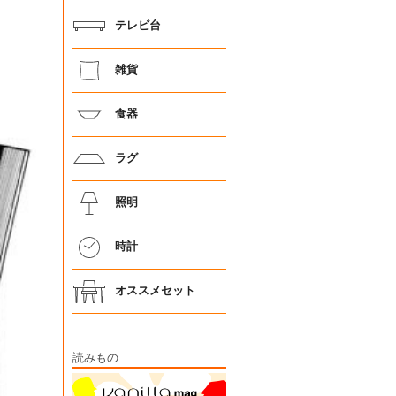
テレビ台
雑貨
食器
ラグ
照明
時計
オススメセット
読みもの