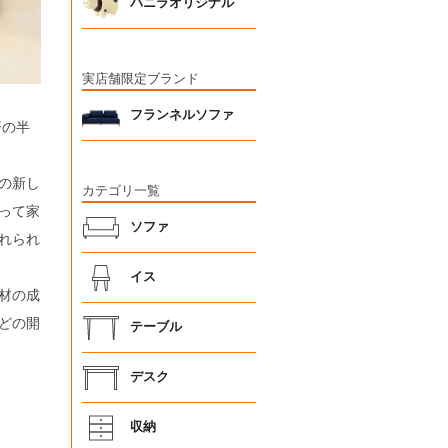
バニラオリジナル
実店舗限定ブランド
フランネルソファ
済の半
の新し
カテゴリ一覧
って家
ソファ
れられ
イス
材の成
どの開
テーブル
デスク
収納