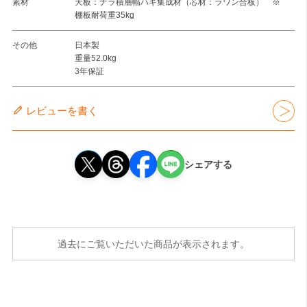
素材
天板：ナラ積層幅ハギ集成材（芯材：ラワン合板） ※
棚板耐荷重35kg
その他
日本製
重量52.0kg
3年保証
レビューを書く
シェアする
過去にご覧いただいた商品が表示されます。