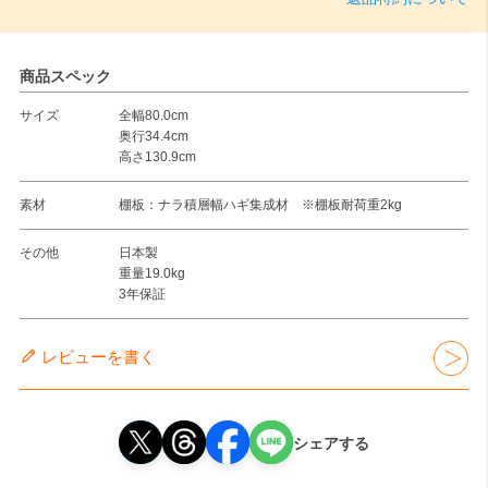
商品スペック
サイズ
全幅80.0cm
奥行34.4cm
高さ130.9cm
素材
棚板：ナラ積層幅ハギ集成材 ※棚板耐荷重2kg
その他
日本製
重量19.0kg
3年保証
レビューを書く
シェアする