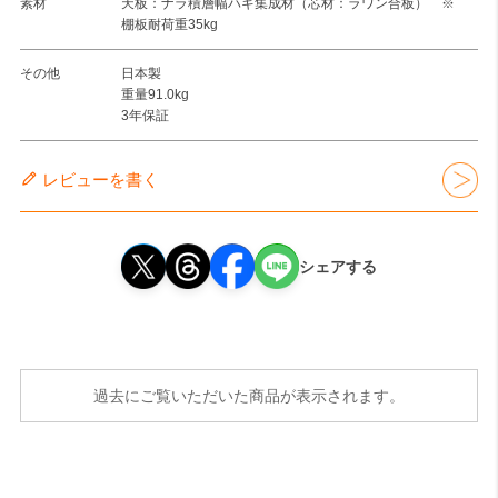
素材
天板：ナラ積層幅ハギ集成材（芯材：ラワン合板） ※
棚板耐荷重35kg
その他
日本製
重量91.0kg
3年保証
レビューを書く
シェアする
過去にご覧いただいた商品が表示されます。