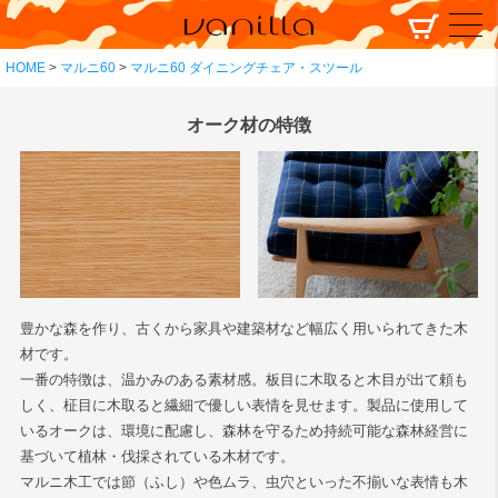
HOME
マルニ60
マルニ60 ダイニングチェア・スツール
オーク材の特徴
豊かな森を作り、古くから家具や建築材など幅広く用いられてきた木
材です。
一番の特徴は、温かみのある素材感。板目に木取ると木目が出て頼も
しく、柾目に木取ると繊細で優しい表情を見せます。製品に使用して
いるオークは、環境に配慮し、森林を守るため持続可能な森林経営に
基づいて植林・伐採されている木材です。
マルニ木工では節（ふし）や色ムラ、虫穴といった不揃いな表情も木