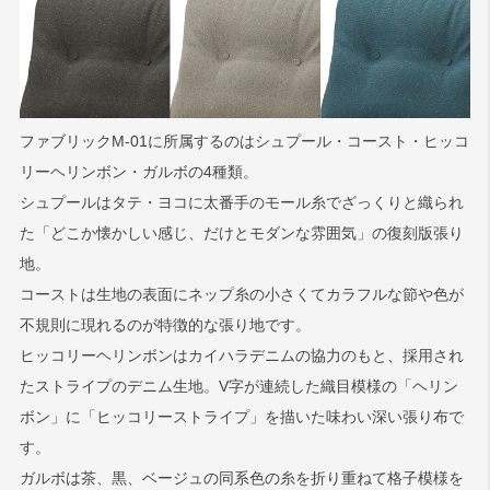
ファブリックM-01に所属するのはシュプール・コースト・ヒッコ
リーヘリンボン・ガルボの4種類。
シュプールはタテ・ヨコに太番手のモール糸でざっくりと織られ
た「どこか懐かしい感じ、だけとモダンな雰囲気」の復刻版張り
地。
コーストは生地の表面にネップ糸の小さくてカラフルな節や色が
不規則に現れるのが特徴的な張り地です。
ヒッコリーヘリンボンはカイハラデニムの協力のもと、採用され
たストライプのデニム生地。V字が連続した織目模様の「ヘリン
ボン」に「ヒッコリーストライプ」を描いた味わい深い張り布で
す。
ガルボは茶、黒、ベージュの同系色の糸を折り重ねて格子模様を