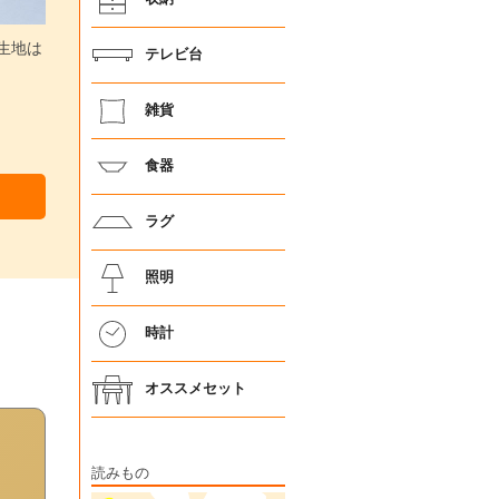
生地は
テレビ台
雑貨
食器
ラグ
照明
時計
オススメセット
読みもの