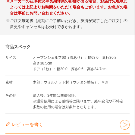
※メーカーの在庫状況や長期休業の影響が出る場合、お届け先地域に
よっては上記よりお時間をいただく場合もございます。お急ぎの場
合は事前にお問い合わせください。
※ご注文確定後（納期にご了解いただき、決済が完了したご注文）の
変更やキャンセルはお受けできかねます。
商品スペック
サイズ
オープンシェルフ63（溝あり）：幅63.0 奥行30.8
高さ38.5cm
ドア（1枚）：幅30.0 厚さ0.5 高さ34.7cm
素材
木部：ウォルナット材（ウレタン塗装）、MDF
その他
購入後、3年間は無償保証。
※通常使用による破損等に限ります。経年変化や不特定
多数の使用の場合は対象外となります。
レビューを書く