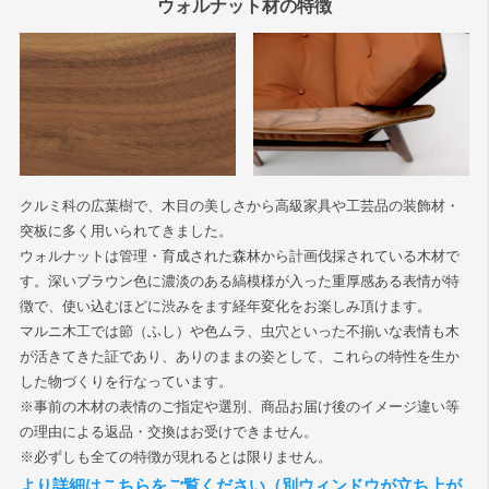
ウォルナット材の特徴
検索
クルミ科の広葉樹で、木目の美しさから高級家具や工芸品の装飾材・
突板に多く用いられてきました。
ウォルナットは管理・育成された森林から計画伐採されている木材で
す。深いブラウン色に濃淡のある縞模様が入った重厚感ある表情が特
徴で、使い込むほどに渋みをます経年変化をお楽しみ頂けます。
マルニ木工では節（ふし）や色ムラ、虫穴といった不揃いな表情も木
が活きてきた証であり、ありのままの姿として、これらの特性を生か
した物づくりを行なっています。
※事前の木材の表情のご指定や選別、商品お届け後のイメージ違い等
の理由による返品・交換はお受けできません。
※必ずしも全ての特徴が現れるとは限りません。
より詳細はこちらをご覧ください（別ウィンドウが立ち上が