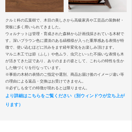
検索
クルミ科の広葉樹で、木目の美しさから高級家具や工芸品の装飾材・
突板に多く用いられてきました。
ウォルナットは管理・育成された森林から計画伐採されている木材で
す。深いブラウン色に濃淡のある縞模様が入った重厚感ある表情が特
徴で、使い込むほどに渋みをます経年変化をお楽しみ頂けます。
マルニ木工では節（ふし）や色ムラ、虫穴といった不揃いな表情も木
が活きてきた証であり、ありのままの姿として、これらの特性を生か
した物づくりを行なっています。
※事前の木材の表情のご指定や選別、商品お届け後のイメージ違い等
の理由による返品・交換はお受けできません。
※必ずしも全ての特徴が現れるとは限りません。
より詳細はこちらをご覧ください（別ウィンドウが立ち上が
ります）