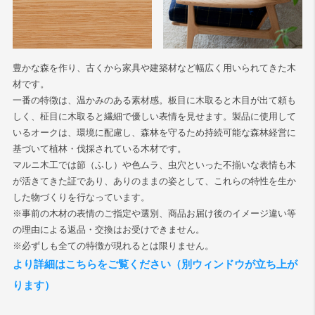
検索
豊かな森を作り、古くから家具や建築材など幅広く用いられてきた木
材です。
一番の特徴は、温かみのある素材感。板目に木取ると木目が出て頼も
しく、柾目に木取ると繊細で優しい表情を見せます。製品に使用して
いるオークは、環境に配慮し、森林を守るため持続可能な森林経営に
基づいて植林・伐採されている木材です。
マルニ木工では節（ふし）や色ムラ、虫穴といった不揃いな表情も木
が活きてきた証であり、ありのままの姿として、これらの特性を生か
した物づくりを行なっています。
※事前の木材の表情のご指定や選別、商品お届け後のイメージ違い等
の理由による返品・交換はお受けできません。
※必ずしも全ての特徴が現れるとは限りません。
より詳細はこちらをご覧ください（別ウィンドウが立ち上が
ります）