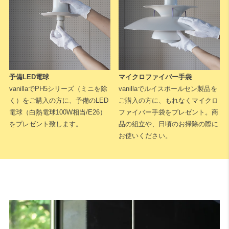
予備LED電球
マイクロファイバー手袋
vanillaでPH5シリーズ（ミニを除
vanillaでルイスポールセン製品を
く）をご購入の方に、予備のLED
ご購入の方に、もれなくマイクロ
電球（白熱電球100W相当/E26）
ファイバー手袋をプレゼント。商
をプレゼント致します。
品の組立や、日頃のお掃除の際に
お使いください。