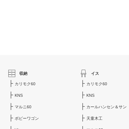
収納
イス
カリモク60
カリモク60
KNS
KNS
マルニ60
カールハンセン＆サン
ボビーワゴン
天童木工