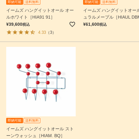
即納可能
送料無料
即納可能
送料無料
イームズ ハングイットオール オー
イームズ ハングイットオール
ルホワイト［HIA91 91］
ュラルメープル［HIAUL DB
¥
39,600
¥
61,600
税込
税込
4.33
（3）
即納可能
送料無料
イームズ ハングイットオール スト
ーンウォッシュ［HIAM. BQ］