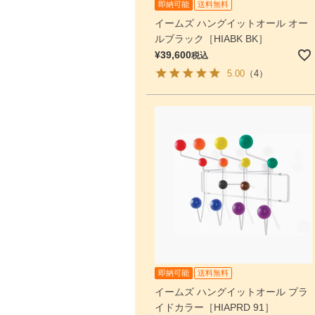
即納可能
送料無料
イームズ ハングイットオール オー
ルブラック［HIABK BK］
¥
39,600
税込
5.00
（4）
即納可能
送料無料
イームズ ハングイットオール プラ
イドカラー［HIAPRD 91］