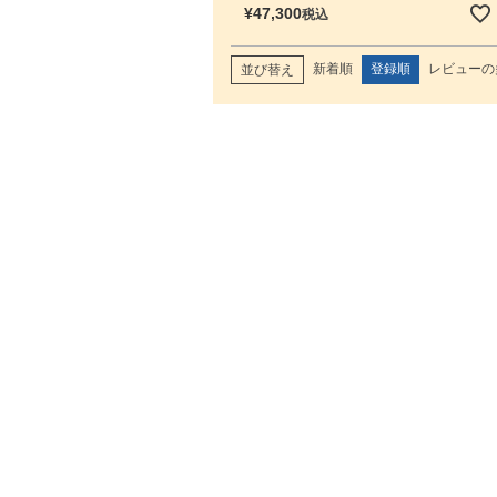
¥
47,300
税込
新着順
登録順
レビューの
並び替え