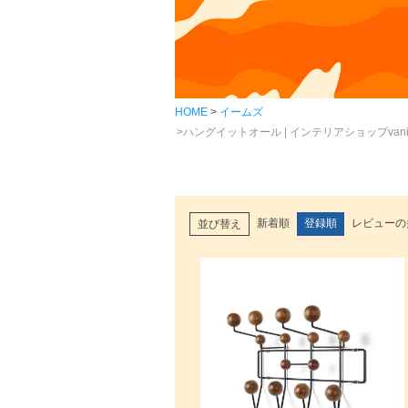
HOME
イームズ
ハングイットオール | インテリアショップvanil
新着順
登録順
レビューの
並び替え