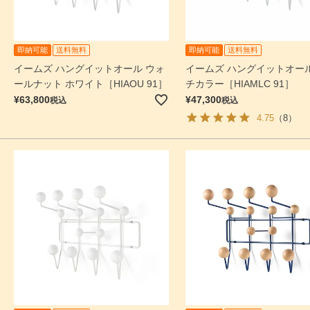
即納可能
送料無料
即納可能
送料無料
イームズ ハングイットオール ウォ
イームズ ハングイットオール
ールナット ホワイト［HIAOU 91］
チカラー［HIAMLC 91］
¥
63,800
¥
47,300
税込
税込
4.75
（8）
検索