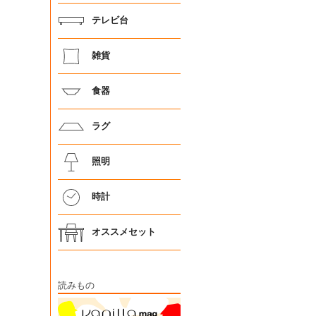
テレビ台
雑貨
食器
ラグ
照明
時計
オススメセット
読みもの