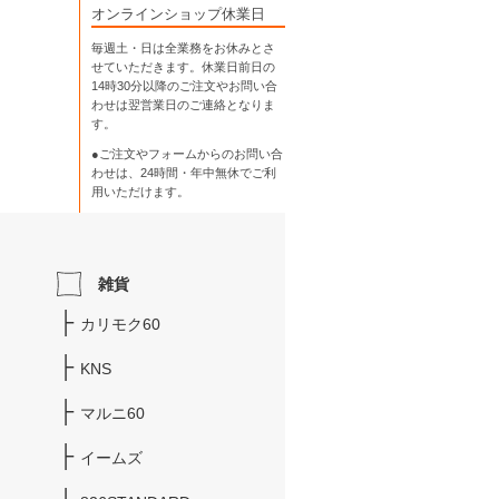
オンラインショップ休業日
毎週土・日は全業務をお休みとさ
せていただきます。休業日前日の
14時30分以降のご注文やお問い合
わせは翌営業日のご連絡となりま
す。
●ご注文やフォームからのお問い合
わせは、
24時間・年中無休
でご利
用いただけます。
雑貨
カリモク60
KNS
マルニ60
イームズ