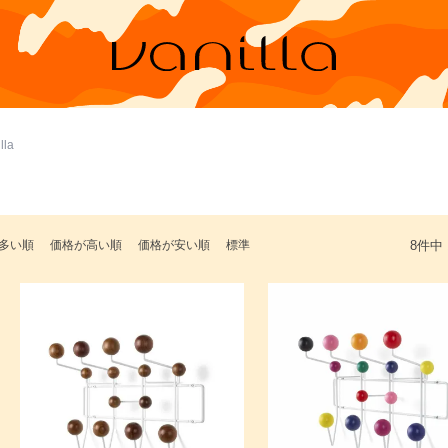
la
多い順
価格が高い順
価格が安い順
標準
8
件中