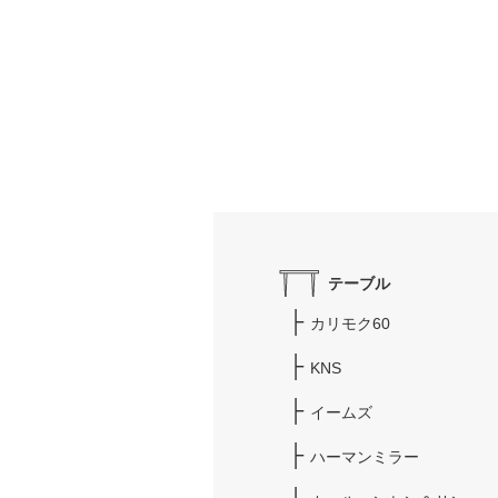
テーブル
カリモク60
KNS
イームズ
ハーマンミラー