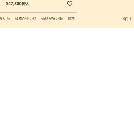
¥
47,300
税込
多い順
価格が高い順
価格が安い順
標準
8
件中