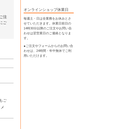
オンラインショップ休業日
ご注
毎週土・日は全業務をお休みとさ
にご
せていただきます。休業日前日の
14時30分以降のご注文やお問い合
わせは翌営業日のご連絡となりま
す。
●ご注文やフォームからのお問い合
わせは、
24時間・年中無休
でご利
用いただけます。
もご
てメ