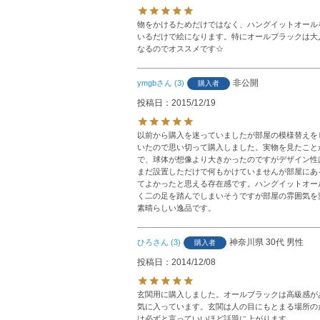
物をかけるためだけではなく、ハングイットオール
いるだけで絵になります。特にオールブラックは大
なるのでオススメです☆
非公開
ymgb
3
購入者
投稿日
2015/12/19
以前から購入を迷っていましたが部屋の模様替えを
いたので思い切って購入しました。実物を見たこと
で、球体が想像より大きかったのですがデザイン性
まだ設置しただけで何もかけていませんが部屋にあ
てよかったと思える存在感です。ハングイットオー
く二の足を踏んでしまいそうですが部屋の雰囲気を
素晴らしい逸品です。
神奈川県
30代
男性
ひろ
3
購入者
投稿日
2014/12/08
玄関用に購入しました。オールブラックは高級感が
気に入っています。玄関は人の目にもとまる場所の
は必ずと言っていいほど話題に上がります。