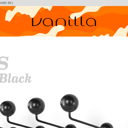
BK BK］