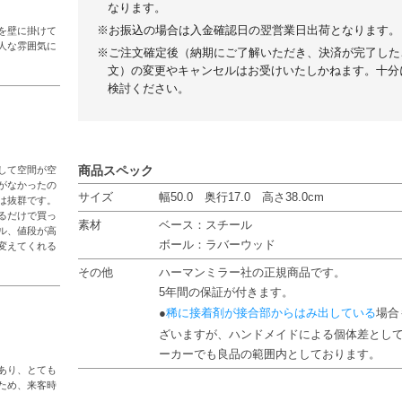
なります。
※お振込の場合は入金確認日の翌営業日出荷となります。
を壁に掛けて
人な雰囲気に
※ご注文確定後（納期にご了解いただき、決済が完了した
文）の変更やキャンセルはお受けいたしかねます。十分
検討ください。
商品スペック
して空間が空
がなかったの
サイズ
幅50.0 奥行17.0 高さ38.0cm
は抜群です。
るだけで買っ
素材
ベース：スチール
ル、値段が高
ボール：ラバーウッド
変えてくれる
その他
ハーマンミラー社の正規商品です。
5年間の保証が付きます。
●
稀に接着剤が接合部からはみ出している
場合
ざいますが、ハンドメイドによる個体差とし
ーカーでも良品の範囲内としております。
あり、とても
ため、来客時