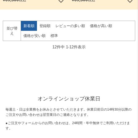
新着順
登録順
レビューの多い順
価格が高い順
並び替
え
価格が安い順
標準
12
件中
1
-
12
件表示
オンラインショップ休業日
毎週土・日は全業務をお休みとさせていただきます。休業日前日の14時30分以降の
ご注文やお問い合わせは翌営業日のご連絡となります。
●ご注文やフォームからのお問い合わせは、
24時間・年中無休
でご利用いただけま
す。