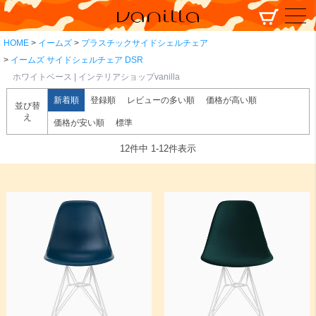
HOME
イームズ
プラスチックサイドシェルチェア
イームズ サイドシェルチェア DSR
ホワイトベース | インテリアショップvanilla
新着順
登録順
レビューの多い順
価格が高い順
並び替
え
価格が安い順
標準
12
件中
1
-
12
件表示