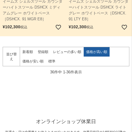
イームズ シェルスツール カウンタ
イームズ シェルスツール カウンタ
ーハイトスツール DSHCX ミディ
ーハイトスツール DSHCX ライト
アムグレー ホワイトベース
グレー ホワイトベース［DSHCX.
［DSHCX. 91 MGR E8］
91 LTY E8］
¥
102,300
¥
102,300
税込
税込
新着順
登録順
レビューの多い順
価格が高い順
並び替
え
価格が安い順
標準
36
件中
1
-
36
件表示
オンラインショップ休業日
毎週土・日は全業務をお休みとさせていただきます。休業日前日の14時30分以降の