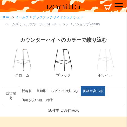
HOME
イームズ
プラスチックサイドシェルチェア
イームズ シェルスツール DSHCX | インテリアショップvanilla
カウンターハイトのカラーで絞り込む
クローム
ブラック
ホワイト
新着順
登録順
レビューの多い順
価格が高い順
並び替
え
価格が安い順
標準
36
件中
1
-
36
件表示