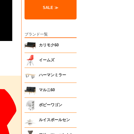
SALE ≫
ブランド一覧
カリモク60
イームズ
ハーマンミラー
マルニ60
ボビーワゴン
ルイスポールセン