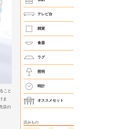
テレビ台
雑貨
食器
ラグ
照明
時計
ること
けま
オススメセット
売店の
読みもの