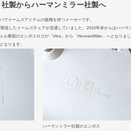
ラ社製からハーマンミラー社製へ
ロッパでイームズアイテムの版権を持つメーカーです。
が製造したイームズチェアが流通していました。2010年末からはハーマ
裏面のエンボスロゴが「Vitra」から「HermanMiller」へとなりま
規品となります。
ハーマンミラー社製のエンボス